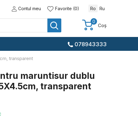
Contul meu
Favorite (0)
Ro
Ru
0
Coș
078943333
cm, transparent
ntru maruntisur dublu
5X4.5cm, transparent
c