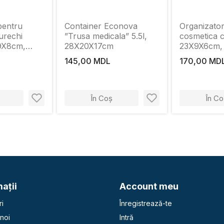
pentru
Container Econova
Organizato
urechi
”Trusa medicala” 5.5l,
cosmetica c
9X8cm,
28X20X17cm
23X9X6cm, 
ambus
bambus
145,00 MDL
170,00 MD
În Coș
În Co
aţii
Account meu
i
Înregistrează-te
noi
Intră