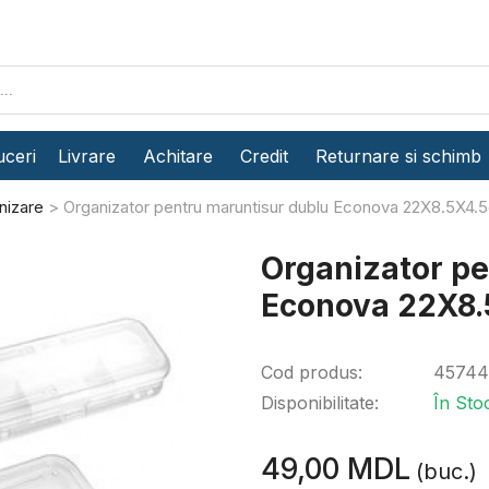
ceri
Livrare
Achitare
Credit
Returnare si schimb
nizare
Organizator pentru maruntisur dublu Econova 22X8.5X4.5
Organizator pe
Econova 22X8.
Cod produs:
45744
Disponibilitate:
În Sto
49,00 MDL
(buc.)