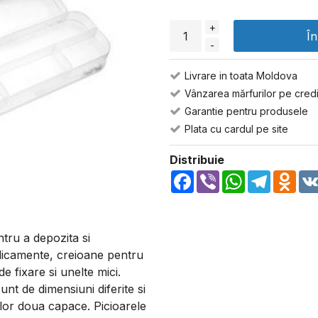
+
Î
-
Livrare in toata Moldova
Vânzarea mărfurilor pe credi
Garantie pentru produsele
Plata cu cardul pe site
Distribuie
Facebook
Viber
WhatsApp
Telegra
Odn
ntru a depozita si
edicamente, creioane pentru
e fixare si unelte mici.
t de dimensiuni diferite si
lor doua capace. Picioarele