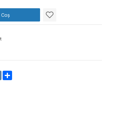
n Coș
t
m
oklassniki
VK
Share