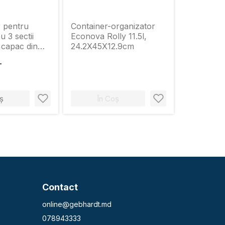
r pentru
Container-organizator
u 3 sectii
Econova Rolly 11.5l,
capac din
24.2X45X12.9cm
L
ș
În Coș
Contact
online@gebhardt.md
078943333