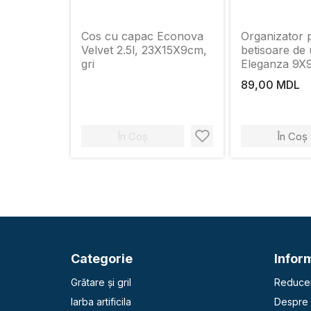
Cos cu capac Econova
Organizator 
Velvet 2.5l, 23X15X9cm,
betisoare de 
gri
Eleganza 9X
capac din b
89,00 MDL
În Coș
În Coș
Categorie
Inform
Grătare și gril
Reducer
Iarba artificila
Despre 