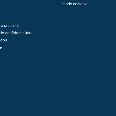
Istoric comenzi
e
re si schimb
 de confidențialitate
adou
e