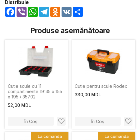
Distribuie
Facebook
Viber
WhatsApp
Telegram
Odnoklassniki
VK
Share
Produse asemănătoare
Cutie scule cu 11
Cutie pentru scule Rodex
compartimente 19'35 x 155
330,00 MDL
x 195 / 35702
52,00 MDL
În Coș
În Coș
La comanda
La comanda