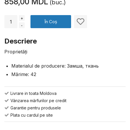
858,00 MDL
(buc.)
+
În Coș
-
Descriere
Proprietăți
Materialul de producere: Замша, ткань
Mărime: 42
Livrare in toata Moldova
Vânzarea mărfurilor pe credit
Garantie pentru produsele
Plata cu cardul pe site