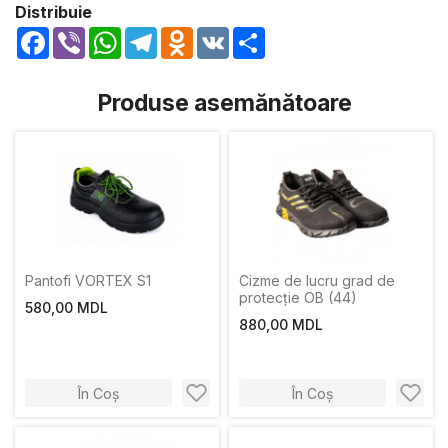
Distribuie
Facebook
Viber
WhatsApp
Telegram
Odnoklassniki
VK
Share
Produse asemănătoare
Pantofi VORTEX S1
Cizme de lucru grad de
protecție OB (44)
580,00 MDL
880,00 MDL
În Coș
În Coș