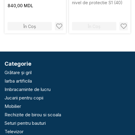
nivel de protectie S1 (40)
840,00 MDL
În Coș
În Coș
Categorie
Grătare și gril
Iarba artificila
Imbracaminte de lucru
Jucarii pentru copii
Mobilier
Rechizite de birou si scoala
Seturi pentru bauturi
Televizor