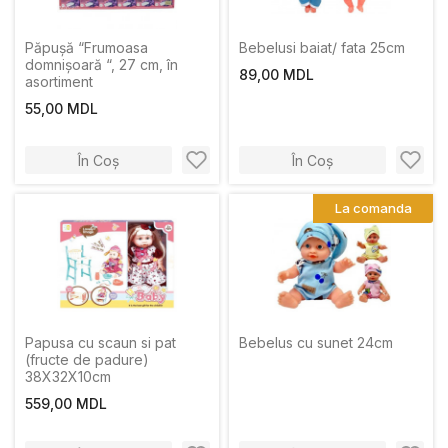
Păpușă “Frumoasa
Bebelusi baiat/ fata 25cm
domnișoară “, 27 cm, în
89,00 MDL
asortiment
55,00 MDL
În Coș
În Coș
La comanda
Papusa cu scaun si pat
Bebelus cu sunet 24cm
(fructe de padure)
38X32X10cm
559,00 MDL