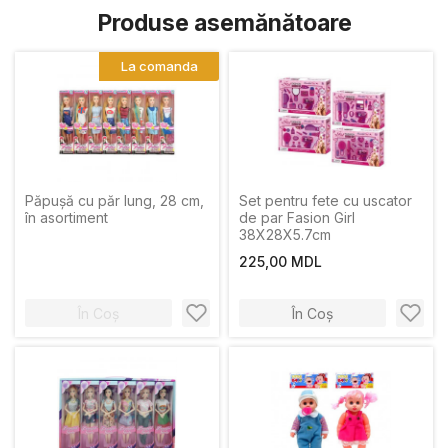
Produse asemănătoare
La comanda
Păpușă cu păr lung, 28 cm,
Set pentru fete cu uscator
în asortiment
de par Fasion Girl
38X28X5.7cm
225,00 MDL
În Coș
În Coș