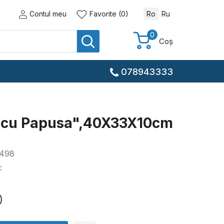
Contul meu
Favorite (0)
Ro
Ru
0
Coș
078943333
e cu Papusa",40X33X10cm
498
c
)