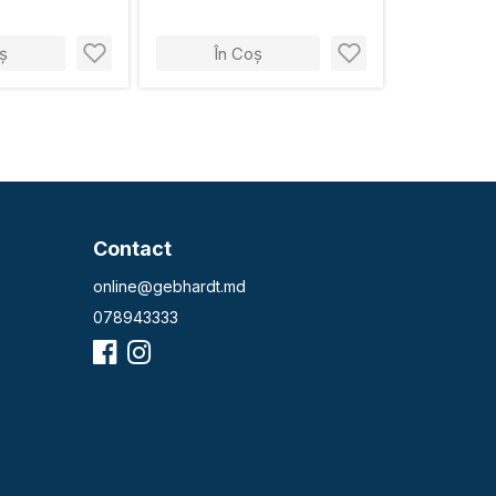
ș
În Coș
Contact
online@gebhardt.md
078943333