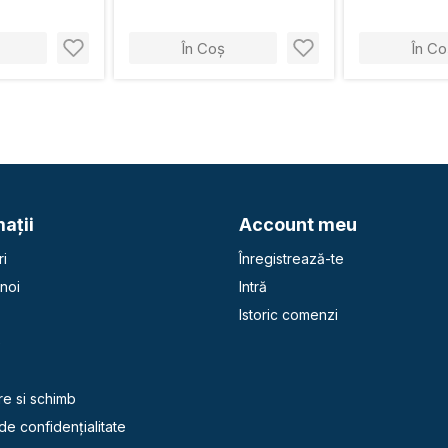
În Coș
În Co
aţii
Account meu
i
Înregistrează-te
noi
Intră
Istoric comenzi
e
re si schimb
 de confidențialitate