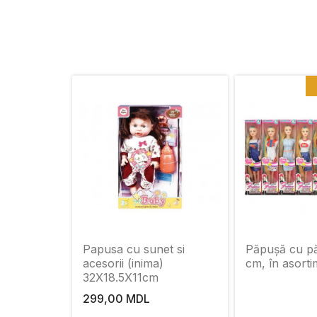
Papusa cu sunet si
Păpușă cu pă
acesorii (inima)
cm, în asorti
32X18.5X11cm
299,00 MDL