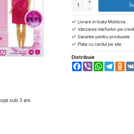
+
Î
-
Livrare in toata Moldova
Vânzarea mărfurilor pe credi
Garantie pentru produsele
Plata cu cardul pe site
Distribuie
Facebook
Viber
WhatsApp
Telegra
Odn
opii sub 3 ani