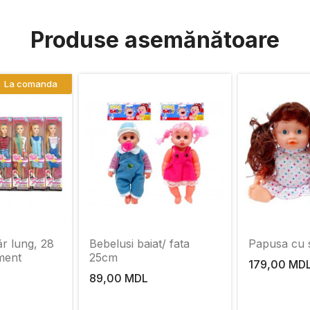
Produse asemănătoare
La comanda
r lung, 28
Bebelusi baiat/ fata
Papusa cu 
ment
25cm
179,00 MD
89,00 MDL