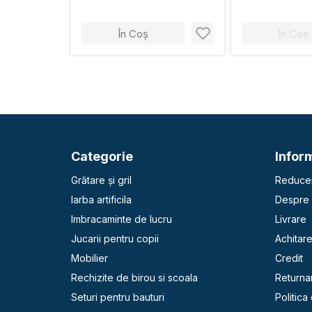
În Coș
În Coș
Categorie
Inform
Grătare și gril
Reducer
Iarba artificila
Despre 
Imbracaminte de lucru
Livrare
Jucarii pentru copii
Achitar
Mobilier
Credit
Rechizite de birou si scoala
Returna
Seturi pentru bauturi
Politica