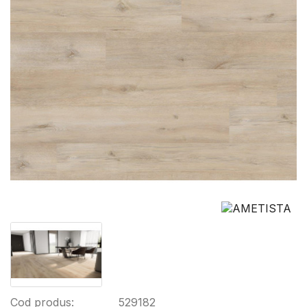
Cod produs:
529182