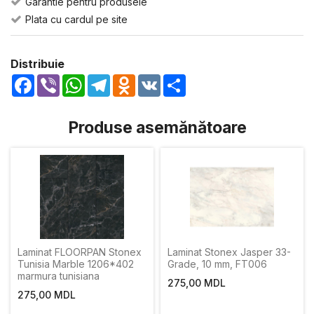
Garantie pentru produsele
Plata cu cardul pe site
Distribuie
Facebook
Viber
WhatsApp
Telegram
Odnoklassniki
VK
Share
Produse asemănătoare
Laminat FLOORPAN Stonex
Laminat Stonex Jasper 33-
Tunisia Marble 1206*402
Grade, 10 mm, FT006
marmura tunisiana
275,00 MDL
275,00 MDL