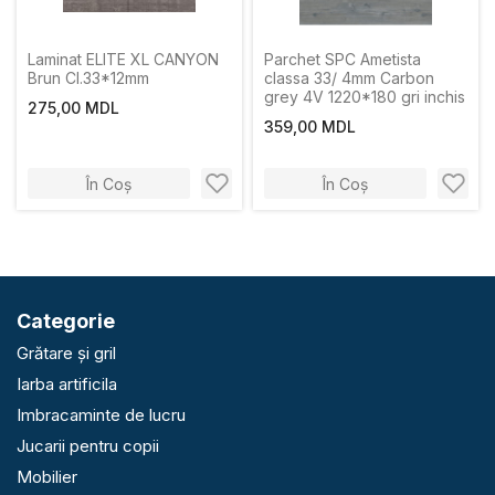
Laminat ELITE XL CANYON
Parchet SPC Ametista
Brun Cl.33*12mm
classa 33/ 4mm Carbon
grey 4V 1220*180 gri inchis
275,00 MDL
359,00 MDL
În Coș
În Coș
Categorie
Grătare și gril
Iarba artificila
Imbracaminte de lucru
Jucarii pentru copii
Mobilier