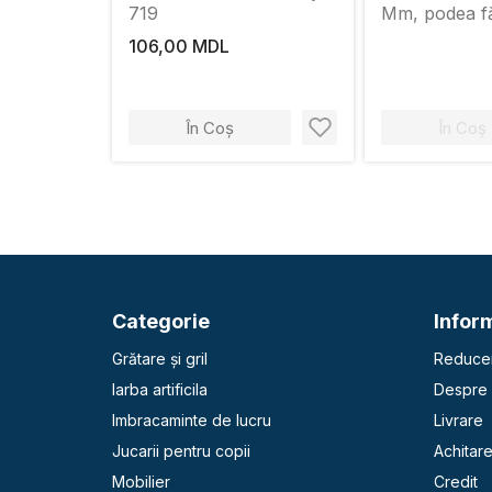
719
Mm, podea f
FN014
106,00 MDL
În Coș
În Coș
Categorie
Inform
Grătare și gril
Reducer
Iarba artificila
Despre 
Imbracaminte de lucru
Livrare
Jucarii pentru copii
Achitar
Mobilier
Credit