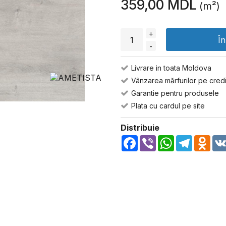
359,00 MDL
(m²)
+
Î
-
Livrare in toata Moldova
Vânzarea mărfurilor pe credi
Garantie pentru produsele
Plata cu cardul pe site
Distribuie
Facebook
Viber
WhatsApp
Telegra
Odn