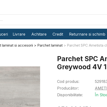
ceri
Livrare
Achitare
Credit
Returnare si schimb
 laminat si accesorii
Parchet laminat
Parchet SPC Ametista c
Parchet SPC A
Greywood 4V 1
Cod produs:
52918
Producător:
AMET
Disponibilitate:
În Sto