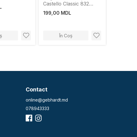
Castello Classic 832
L
5529 Oak Oregon
199,00 MDL
ș
În Coș
Contact
online@gebhardt.md
078943333