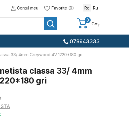
Contul meu
Favorite (0)
Ro
Ru
0
Coș
078943333
lassa 33/ 4mm Greywood 4V 1220*180 gri
metista classa 33/ 4mm
220*180 gri
3
ISTA
c