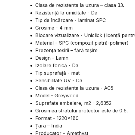
Clasa de rezistenta la uzura – clasa 33.
Rezistență la umiditate - Da
Tip de încărcare - laminat SPC
Grosime - 4 mm
Blocare vizualizare - Uniclick (licență pentru
Material - SPC (compozit piatră-polimer)
Prezența teșirii – fără teșire
Design - Lemn
Izolare fonică - Da
Tip suprafață - mat
Sensibilitate UV - Da
Clasa de rezistenta la uzura - AC5
Model - Greywood
Suprafata ambalare, m2 - 2,6352
Grosimea stratului protector este de 0,5.
Format - 1220x180
Țara – India
Producator - Amethyst