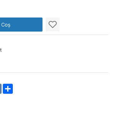
n Coș
t
m
oklassniki
VK
Share