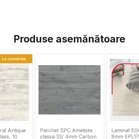
Produse asemănătoare
La comanda
ral Antique
Parchet SPC Ametista
Laminat E
lass, 10
classa 33/ 4mm Carbon
8mm EPL1