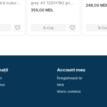
ără sudură
grey 4V 1220*180 gri
248,00 MD
inchis
359,00 MDL
În Coș
În Co
aţii
Account meu
i
Înregistrează-te
noi
Intră
Istoric comenzi
e