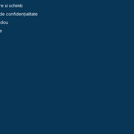
re si schimb
 de confidențialitate
adou
e