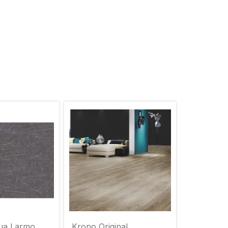
ua Larmo
Krono Original