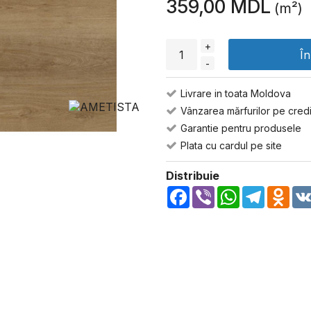
359,00 MDL
(m²)
+
Î
-
Livrare in toata Moldova
Vânzarea mărfurilor pe credi
Garantie pentru produsele
Plata cu cardul pe site
Distribuie
Facebook
Viber
WhatsApp
Telegra
Odn