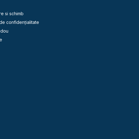
re si schimb
 de confidențialitate
adou
e