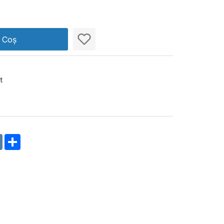
n Coș
t
m
oklassniki
VK
Share