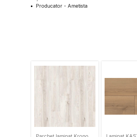
Producator - Ametista
Parchet laminat Krono
Laminat K