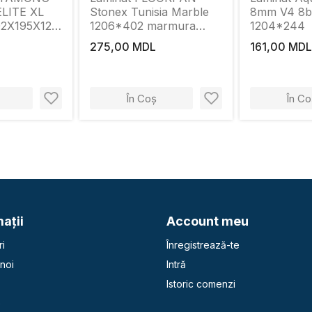
LITE XL
Stonex Tunisia Marble
8mm V4 8b/
2X195X12
1206*402 marmura
1204*244
tunisiana
275,00 MDL
161,00 MDL
În Coș
În Co
aţii
Account meu
i
Înregistrează-te
noi
Intră
Istoric comenzi
e