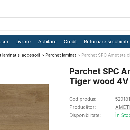
ceri
Livrare
Achitare
Credit
Returnare si schimb
 laminat si accesorii
Parchet laminat
Parchet SPC Ametista c
Parchet SPC A
Tiger wood 4V
Cod produs:
52918
Producător:
AMET
Disponibilitate:
În Sto