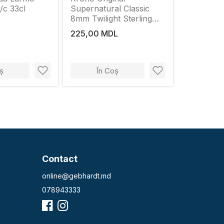
c 33cl
Supernatural Classic
8mm Twilight Sterling
Oak Embossed Laminate
225,00 MDL
Flooring (K482)
ș
În Coș
Contact
online@gebhardt.md
078943333