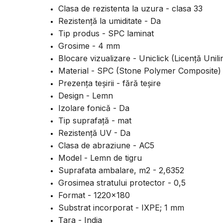
Clasa de rezistenta la uzura - clasa 33
Rezistență la umiditate - Da
Tip produs - SPC laminat
Grosime - 4 mm
Blocare vizualizare - Uniclick (Licență Unili
Material - SPC (Stone Polymer Composite)
Prezența teșirii - fără teșire
Design - Lemn
Izolare fonică - Da
Tip suprafață - mat
Rezistență UV - Da
Clasa de abraziune - AC5
Model - Lemn de tigru
Suprafata ambalare, m2 - 2,6352
Grosimea stratului protector - 0,5
Format - 1220x180
Substrat incorporat - IXPE; 1 mm
Țara - India