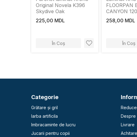
Original Novela K396
FLOORPAN E
Skydive Oak
CANYON 120
Brun Cl.33
225,00 MDL
258,00 MDL
În Coș
În Coș
Categorie
Inform
Grătare și gril
Reducer
Iarba artificila
Despre 
Imbracaminte de lucru
Livrare
Jucarii pentru copii
Achitar