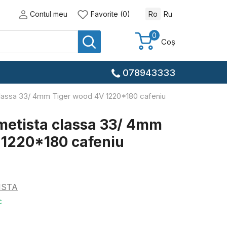
Contul meu
Favorite (0)
Ro
Ru
0
Coș
078943333
lassa 33/ 4mm Tiger wood 4V 1220*180 cafeniu
metista classa 33/ 4mm
 1220*180 cafeniu
1
ISTA
c