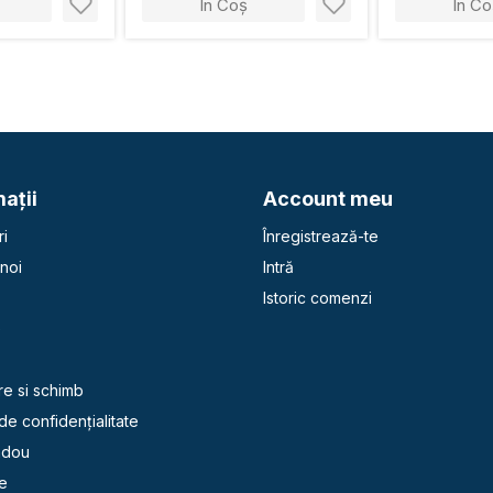
În Coș
În Co
aţii
Account meu
i
Înregistrează-te
noi
Intră
Istoric comenzi
e
re si schimb
 de confidențialitate
adou
e