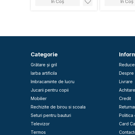
În Coș
În Coș
Categorie
Inform
Grătare și gril
Reducer
Iarba artificila
Despre 
Imbracaminte de lucru
Livrare
Jucarii pentru copii
Achitar
Mobilier
Credit
Rechizite de birou si scoala
Returna
Seturi pentru bauturi
Politica
Televizor
Card C
Termos
Contact