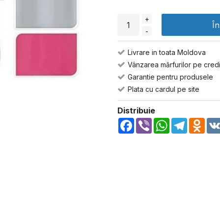
+
Î
-
Livrare in toata Moldova
Vânzarea mărfurilor pe credi
Garantie pentru produsele
Plata cu cardul pe site
Distribuie
Facebook
Viber
WhatsApp
Telegra
Odn