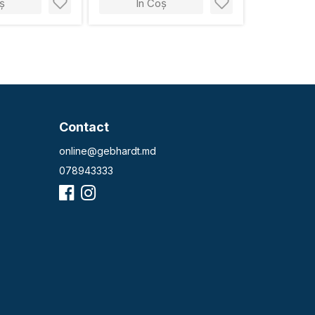
ș
În Coș
Contact
online@gebhardt.md
078943333