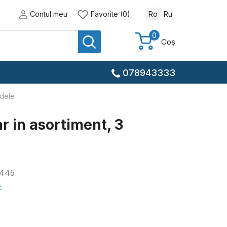
Contul meu
Favorite (0)
Ro
Ru
0
Coș
078943333
odele
r in asortiment, 3
445
c