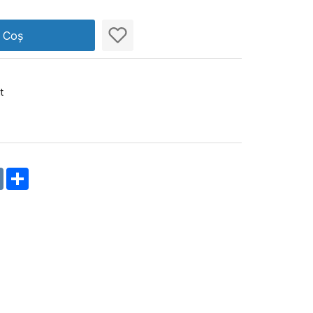
n Coș
t
m
oklassniki
VK
Share