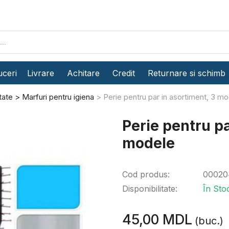
ceri
Livrare
Achitare
Credit
Returnare si schimb
tate
Marfuri pentru igiena
Perie pentru par in asortiment, 3 m
Perie pentru pa
modele
Cod produs:
00020
Disponibilitate:
În Sto
45,00 MDL
(buc.)