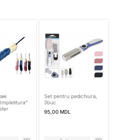
aie
Set pentru pedichiura,
mpletitura"
3buc
ster
95,00 MDL