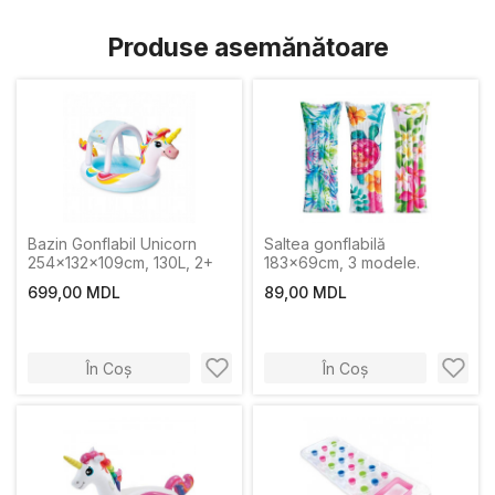
Produse asemănătoare
Bazin Gonflabil Unicorn
Saltea gonflabilă
254x132x109cm, 130L, 2+
183×69cm, 3 modele.
699,00 MDL
89,00 MDL
În Coș
În Coș