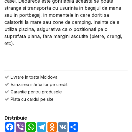
casei. Deoarece este gonflabila aceasta se poate
strange si transporta cu usurinta in bagajul de mana
sau in portbagaj, in momentele in care doriti sa
calatoriti la mare sau zone de camping. Inainte de a
utiliza piscina, asigurativa ca o pozitionati pe o
suprafata plana, fara margini ascutite (pietre, crengi,
etc).
Livrare in toata Moldova
Vânzarea mărfurilor pe credit
Garantie pentru produsele
Plata cu cardul pe site
Distribuie
Facebook
Viber
WhatsApp
Telegram
Odnoklassniki
VK
Share