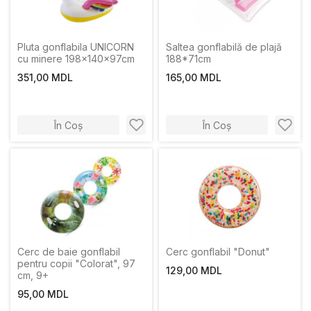
Pluta gonflabila UNICORN
Saltea gonflabilă de plajă
cu minere 198x140x97cm
188*71cm
351,00 MDL
165,00 MDL
În Coș
În Coș
Cerc de baie gonflabil
Cerc gonflabil "Donut"
pentru copii "Colorat", 97
129,00 MDL
cm, 9+
95,00 MDL