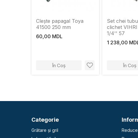
Clește papagal Toya
Set chei tubu
41500 250 mm
clichet VIHR
1/4'' 57
60,00 MDL
1 238,00 MD
În Coș
În Coș
Categorie
Inform
Grătare și gril
Reducer