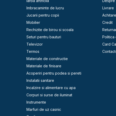
Iarba artificila
Despre 
Imbracaminte de lucru
Livrare
Jucarii pentru copii
Achitar
Mobilier
Credit
Rechizite de birou si scoala
Returna
Seturi pentru bauturi
Politica
Televizor
Card C
Termos
Contact
Materiale de constructie
Materiale de finisare
Acoperiri pentru podea si pereti
Instalatii sanitare
Incalzire si alimentare cu apa
Corpuri si surse de iluminat
Instrumente
Marfuri de uz casnic