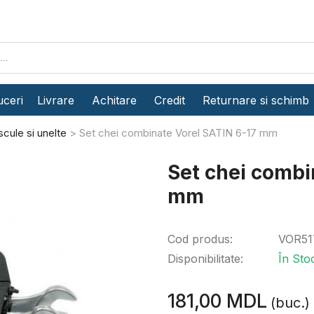
ceri
Livrare
Achitare
Credit
Returnare si schimb
scule si unelte
Set chei combinate Vorel SATIN 6-17 mm
Set chei combi
mm
Cod produs:
VOR51
Disponibilitate:
În Sto
181,00 MDL
(buc.)