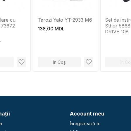
lare cu
Tarozi Yato YT-2933 M6
Set de inst
I 73672
Sthor 5868
138,00 MDL
DRIVE 108
L
În Coș
În Co
aţii
Account meu
i
Înregistrează-te