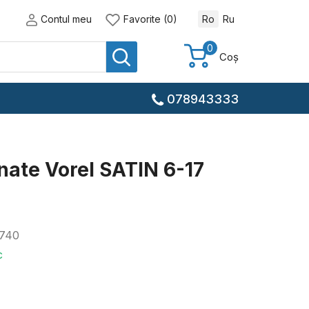
Contul meu
Favorite (0)
Ro
Ru
0
Coș
078943333
nate Vorel SATIN 6-17
740
c