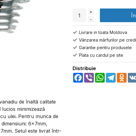
+
Î
-
Livrare in toata Moldova
Vânzarea mărfurilor pe credi
Garantie pentru produsele
Plata cu cardul pe site
Distribuie
Facebook
Viber
WhatsApp
Telegra
Odn
vanadiu de înaltă calitate
ul lucios minimizează
 cu ulei. Pentru munca de
în dimensiuni: 6x7mm,
. Setul este livrat într-