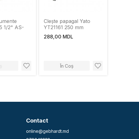
rumente
Clește papagal Yato
5 1/2" AS-
YT21161 250 mm
288,00 MDL
ș
În Coș
Contact
online@gebhardt.md