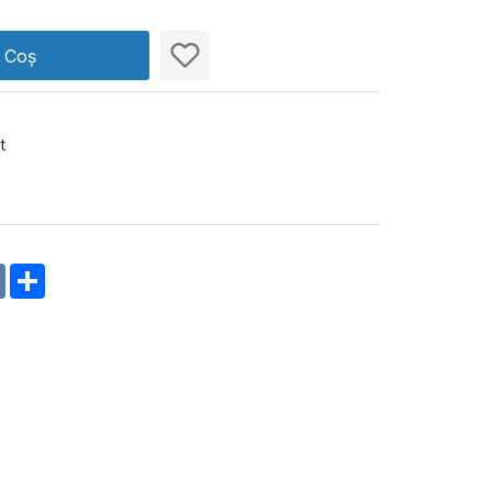
n Coș
t
m
oklassniki
VK
Share