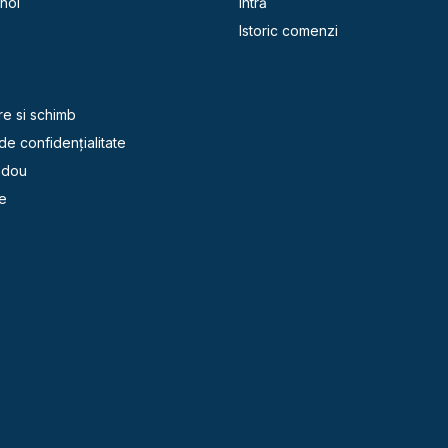
noi
Intră
Istoric comenzi
e
re si schimb
 de confidențialitate
adou
e