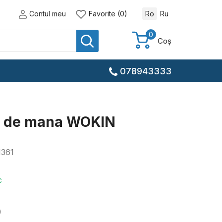
Contul meu
Favorite (0)
Ro
Ru
0
Coș
078943333
te de mana WOKIN
1361
c
)