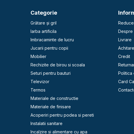
Categorie
Inform
Grătare și gril
Reducer
Iarba artificila
Despre 
Imbracaminte de lucru
Livrare
Jucarii pentru copii
Achitar
Mobilier
Credit
Rechizite de birou si scoala
Returna
Seturi pentru bauturi
Politica
Televizor
Card C
Termos
Contact
Materiale de constructie
Materiale de finisare
Acoperiri pentru podea si pereti
Instalatii sanitare
Incalzire si alimentare cu apa