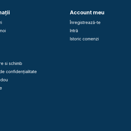
aţii
Account meu
i
Înregistrează-te
noi
Intră
Istoric comenzi
e
re si schimb
 de confidențialitate
adou
e