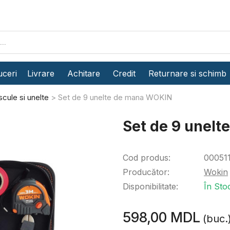
ceri
Livrare
Achitare
Credit
Returnare si schimb
scule si unelte
Set de 9 unelte de mana WOKIN
Set de 9 unel
Cod produs:
00051
Producător:
Wokin
Disponibilitate:
În Sto
598,00 MDL
(buc.