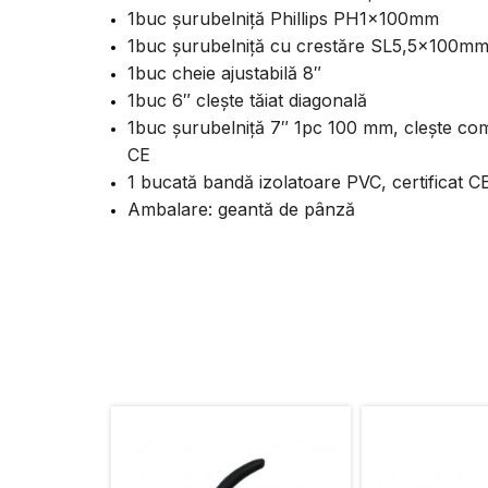
1buc șurubelniță Phillips PH1x100mm
1buc șurubelniță cu crestăre SL5,5x100m
1buc cheie ajustabilă 8″
1buc 6″ clește tăiat diagonală
1buc șurubelniță 7″ 1pc 100 mm, clește com
CE
1 bucată bandă izolatoare PVC, certificat C
Ambalare: geantă de pânză