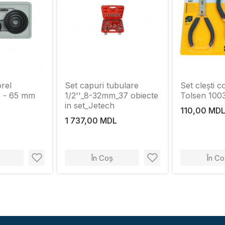
rel
Set capuri tubulare
Set clești 
 - 65 mm
1/2''_8-32mm_37 obiecte
Tolsen 1003
in set_Jetech
110,00 MD
1 737,00 MDL
În Coș
În Co