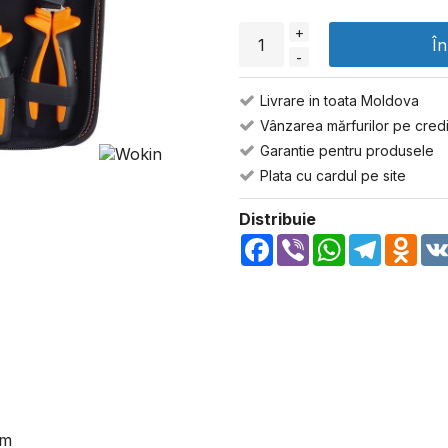
+
Î
-
Livrare in toata Moldova
Vânzarea mărfurilor pe credi
Garantie pentru produsele
Plata cu cardul pe site
Distribuie
Facebook
Viber
WhatsApp
Telegra
Odn
mm