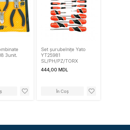
combinate
Set șurubelnițe Yato
8 3unit.
YT25981
SL/PH/PZ/TORX
L
444,00 MDL
ș
În Coș