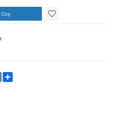
n Coș
t
m
oklassniki
VK
Share