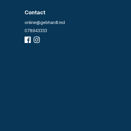
Contact
online@gebhardt.md
078943333