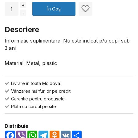
+
În Coș
-
Descriere
Informatie suplimentara: Nu este indicat p/u copii sub
3 ani
Material: Metal, plastic
Livrare in toata Moldova
Vânzarea mărfurilor pe credit
Garantie pentru produsele
Plata cu cardul pe site
Distribuie
Facebook
Viber
WhatsApp
Telegram
Odnoklassniki
VK
Share