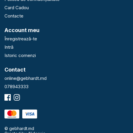
Card Cadou
Contacte
Account meu
Înregistrează-te
Intră
Istoric comenzi
Contact
online@gebhardt.md
078943333
© gebhardt.md