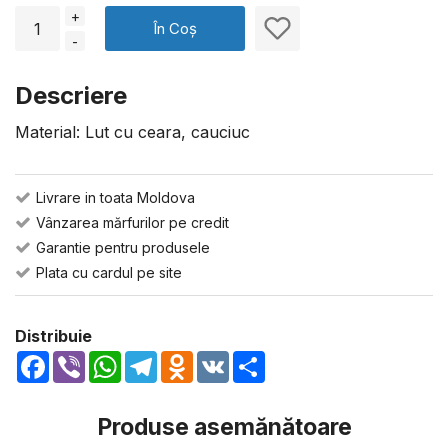
+
În Coș
-
Descriere
Material: Lut cu ceara, cauciuc
Livrare in toata Moldova
Vânzarea mărfurilor pe credit
Garantie pentru produsele
Plata cu cardul pe site
Distribuie
Facebook
Viber
WhatsApp
Telegram
Odnoklassniki
VK
Share
Produse asemănătoare