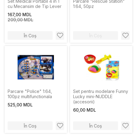
Set Medical Portabil 4 în 1
Parcare "Rescue Station"
cu Mecansim de Tip Lever
1:64, 50pz
167,00 MDL
209,00 MDL
În Coș
În Coș
Parcare "Police" 1:64,
Set pentru modelare Funny
100pz multifunctionala
Lucky mini-NUDDLE
(accesorii)
525,00 MDL
60,00 MDL
În Coș
În Coș