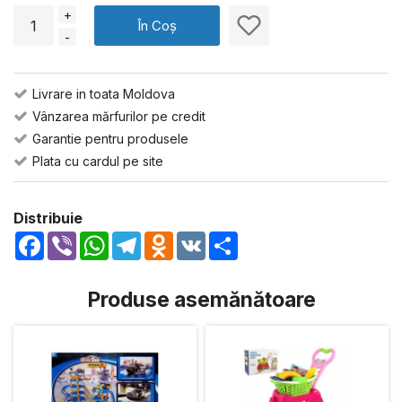
+
În Coș
-
Livrare in toata Moldova
Vânzarea mărfurilor pe credit
Garantie pentru produsele
Plata cu cardul pe site
Distribuie
Facebook
Viber
WhatsApp
Telegram
Odnoklassniki
VK
Share
Produse asemănătoare