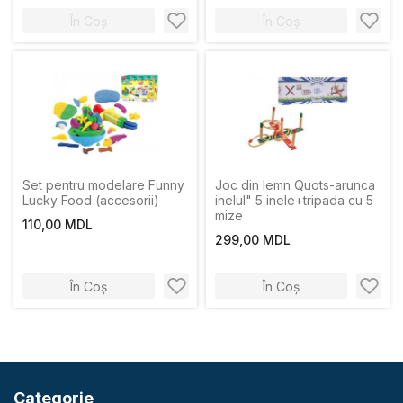
În Coș
În Coș
Set pentru modelare Funny
Joc din lemn Quots-arunca
Lucky Food (accesorii)
inelul" 5 inele+tripada cu 5
mize
110,00 MDL
299,00 MDL
În Coș
În Coș
Categorie