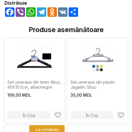
Distribuie
Facebook
Viber
WhatsApp
Telegram
Odnoklassniki
VK
Share
Produse asemănătoare
Set umerase din lemn 4buc,
Set umerase din plastic
45X15.5cm, albe/negre
Jagiello 5buc
169,00 MDL
35,00 MDL
În Coș
În Coș
La comanda