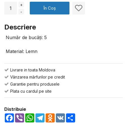
+
În Coș
-
Descriere
Număr de bucăți: 5
Material: Lemn
Livrare in toata Moldova
Vânzarea mărfurilor pe credit
Garantie pentru produsele
Plata cu cardul pe site
Distribuie
Facebook
Viber
WhatsApp
Telegram
Odnoklassniki
VK
Share