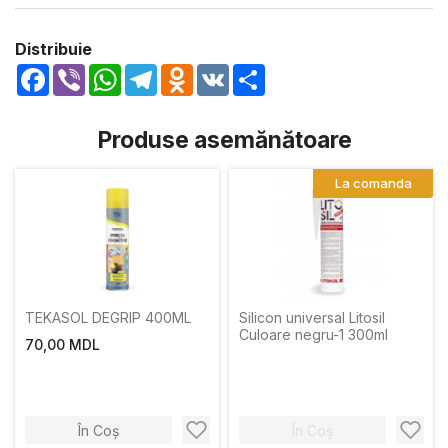
Distribuie
Facebook
Viber
WhatsApp
Telegram
Odnoklassniki
VK
Share
Produse asemănătoare
La comanda
TEKASOL DEGRIP 400ML
Silicon universal Litosil
Culoare negru-1 300ml
70,00 MDL
În Coș
În Coș