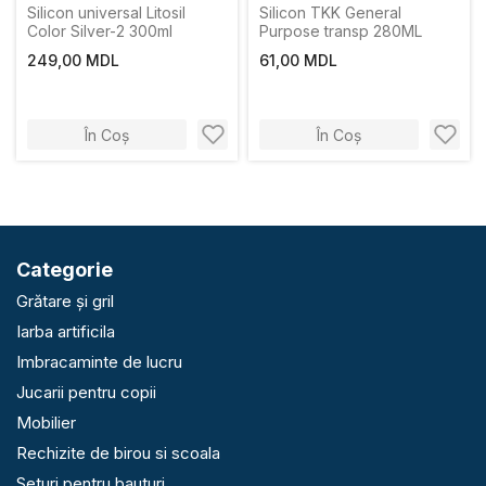
Silicon universal Litosil
Silicon TKK General
Color Silver-2 300ml
Purpose transp 280ML
249,00 MDL
61,00 MDL
În Coș
În Coș
Categorie
Grătare și gril
Iarba artificila
Imbracaminte de lucru
Jucarii pentru copii
Mobilier
Rechizite de birou si scoala
Seturi pentru bauturi