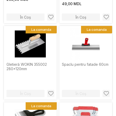
inoxidabil otel
49,00 MDL
În Coș
În Coș
La comanda
La comanda
Gletieră WOKIN 355002
Spaclu pentru fatade 60cm
280x120mm
În Coș
În Coș
La comanda