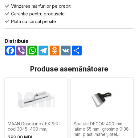
Vânzarea mărfurilor pe credit
Garantie pentru produsele
Plata cu cardul pe site
Distribuie
Facebook
Viber
WhatsApp
Telegram
Odnoklassniki
VK
Share
Produse asemănătoare
MAAN Drisca inox EXPERT
Spatula DECOR 400 mm,
cod 3045, 400 mm,
latime 55 mm, grosime 0,38
mm, plast. maner, otel
293,00 MDL