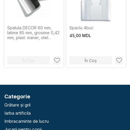
Spatula DECOR 60 mm,
Spaclu 4buc
latime 85 mm, grosime 0,42
45,00 MDL
mm, plast. maner, otel
inoxidabil otel
În Coș
În Coș
Categorie
Grătare și gril
Iarba artificila
Imbracaminte de lucru
Jucarii pentru copii