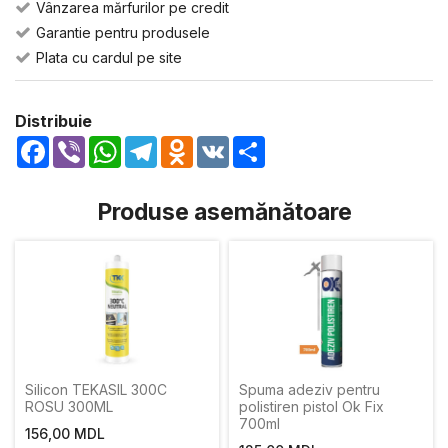
Vânzarea mărfurilor pe credit
Garantie pentru produsele
Plata cu cardul pe site
Distribuie
Facebook
Viber
WhatsApp
Telegram
Odnoklassniki
VK
Share
Produse asemănătoare
Silicon TEKASIL 300C
Spuma adeziv pentru
ROSU 300ML
polistiren pistol Ok Fix
700ml
156,00 MDL