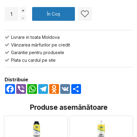
+
În Coș
-
Livrare in toata Moldova
Vânzarea mărfurilor pe credit
Garantie pentru produsele
Plata cu cardul pe site
Distribuie
Facebook
Viber
WhatsApp
Telegram
Odnoklassniki
VK
Share
Produse asemănătoare