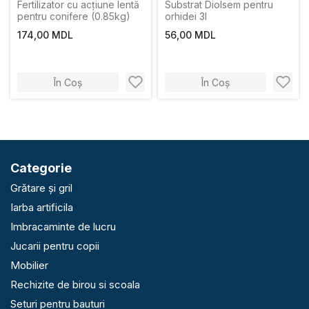
Fertilizator cu acțiune lentă
Substrat Diolsem pentru
pentru conifere (0.85kg)
orhidei 3l
174,00 MDL
56,00 MDL
În Coș
În Coș
Categorie
Grătare și gril
Iarba artificila
Imbracaminte de lucru
Jucarii pentru copii
Mobilier
Rechizite de birou si scoala
Seturi pentru bauturi