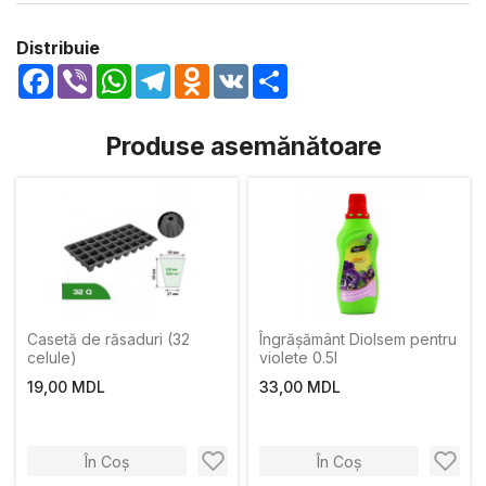
Distribuie
Facebook
Viber
WhatsApp
Telegram
Odnoklassniki
VK
Share
Produse asemănătoare
Casetă de răsaduri (32
Îngrășământ Diolsem pentru
celule)
violete 0.5l
19,00 MDL
33,00 MDL
În Coș
În Coș