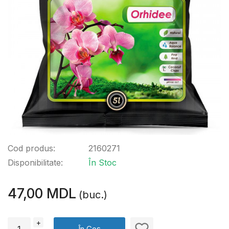
Cod produs:
2160271
Disponibilitate:
În Stoc
47,00 MDL
(buc.)
+
În Coș