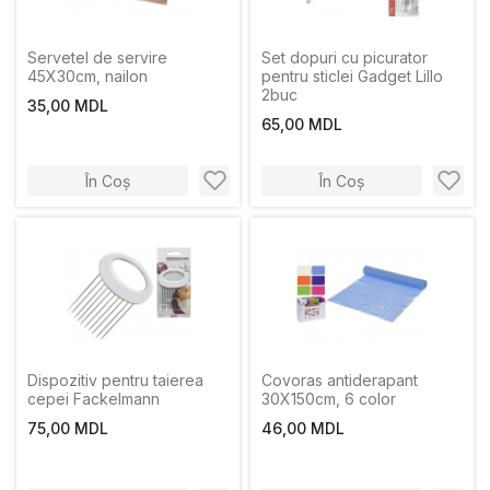
Servetel de servire
Set dopuri cu picurator
45X30сm, nailon
pentru sticlei Gadget Lillo
2buc
35,00 MDL
65,00 MDL
În Coș
În Coș
Dispozitiv pentru taierea
Covoras antiderapant
cepei Fackelmann
30X150cm, 6 color
75,00 MDL
46,00 MDL