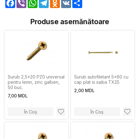
Facebook
Viber
WhatsApp
Telegram
Odnoklassniki
VK
Share
Produse asemănătoare
Surub 2,5x20 PZ0 universal
Surub autofiletant 5x60 cu
pentru lemn, zinc galben,
cap plat si saiba TX25
50 buc.
2,00 MDL
7,00 MDL
În Coș
În Coș