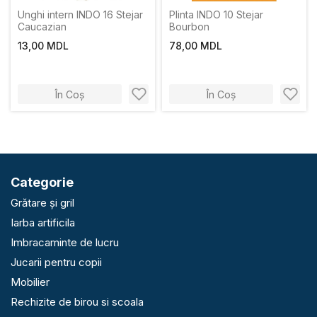
Unghi intern INDO 16 Stejar
Plinta INDO 10 Stejar
Caucazian
Bourbon
13,00 MDL
78,00 MDL
În Coș
În Coș
Categorie
Grătare și gril
Iarba artificila
Imbracaminte de lucru
Jucarii pentru copii
Mobilier
Rechizite de birou si scoala