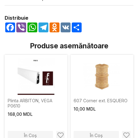
Distribuie
Facebook
Viber
WhatsApp
Telegram
Odnoklassniki
VK
Share
Produse asemănătoare
Plinta ARBITON, VЕGА
607 Corner ext. ESQUERO
P0610
10,00 MDL
168,00 MDL
În Coș
În Coș