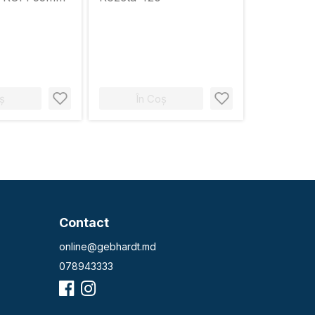
ș
În Coș
Contact
online@gebhardt.md
078943333