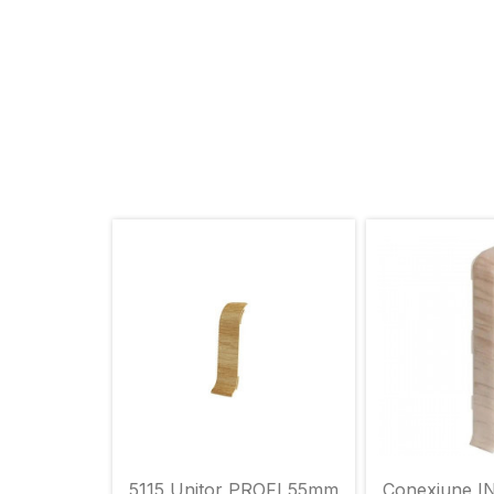
5115 Unitor PROFI 55mm
Conexiune I