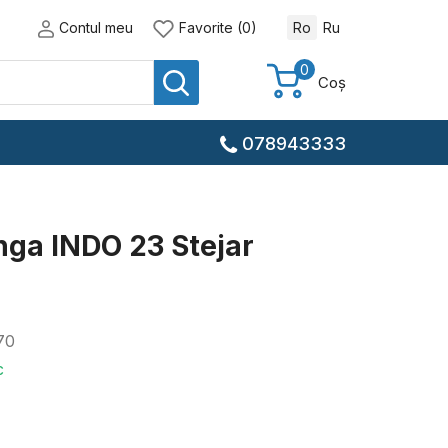
Contul meu
Favorite (0)
Ro
Ru
0
Coș
078943333
nga INDO 23 Stejar
70
c