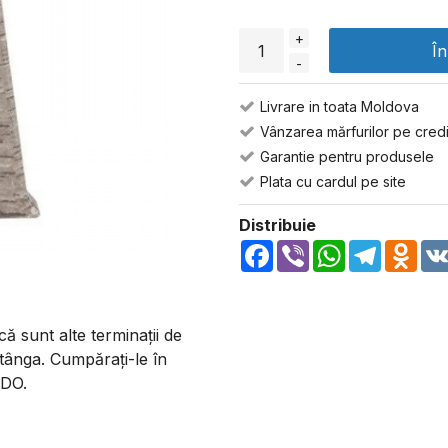
+
Î
-
Livrare in toata Moldova
Vânzarea mărfurilor pe credi
Garantie pentru produsele
Plata cu cardul pe site
Distribuie
Facebook
Viber
WhatsApp
Telegra
Odn
că sunt alte terminații de
stânga. Cumpărați-le în
NDO.