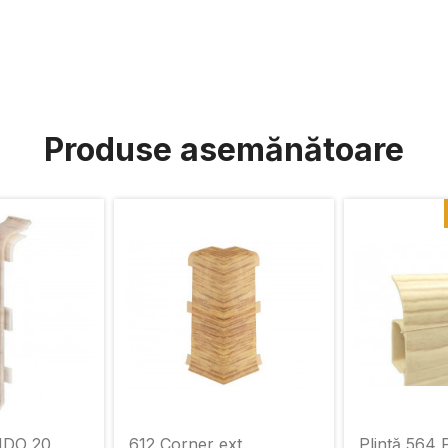
Produse asemănătoare
NDO 20
612 Corner ext.
Plintă 564