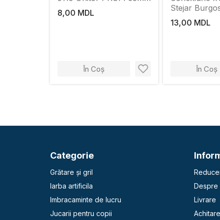
Stejar Burgo
8,00 MDL
13,00 MDL
În Coș
În Coș
Categorie
Inform
Grătare și gril
Reducer
Iarba artificila
Despre 
Imbracaminte de lucru
Livrare
Jucarii pentru copii
Achitar