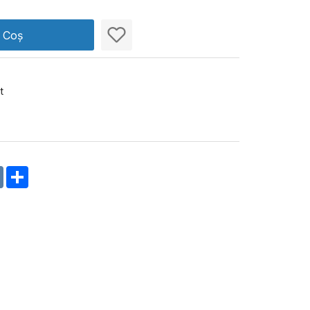
n Coș
t
m
oklassniki
VK
Share