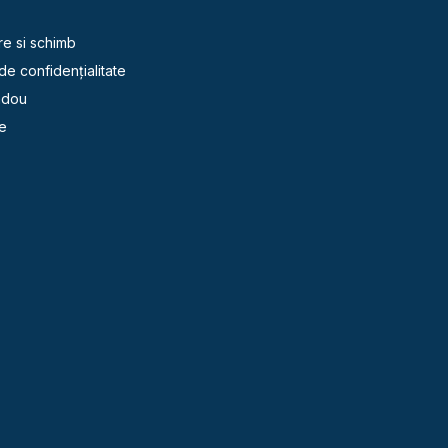
re si schimb
 de confidențialitate
adou
e