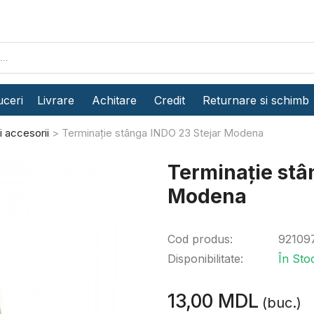
ceri
Livrare
Achitare
Credit
Returnare si schimb
si accesorii
Terminație stânga INDO 23 Stejar Modena
Terminație stâ
Modena
Cod produs:
92109
Disponibilitate:
În Sto
13,00 MDL
(buc.)