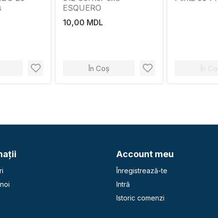
s
ESQUERO
10,00 MDL
În Coș
În Co
aţii
Account meu
i
Înregistrează-te
noi
Intră
Istoric comenzi
e