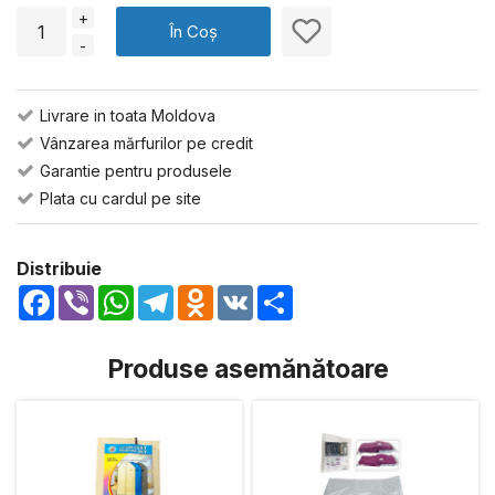
+
În Coș
-
Livrare in toata Moldova
Vânzarea mărfurilor pe credit
Garantie pentru produsele
Plata cu cardul pe site
Distribuie
Facebook
Viber
WhatsApp
Telegram
Odnoklassniki
VK
Share
Produse asemănătoare