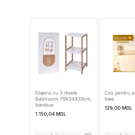
Etajera cu 3 nivele
Cos pentru ar
Bathroom 79X34X33cm,
baie
bambus
129,00 MDL
1 150,04 MDL