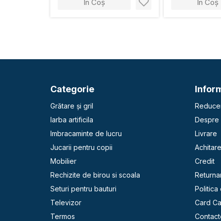
În Coș
În Coș
Categorie
Inform
Grătare și gril
Reducer
Iarba artificila
Despre 
Imbracaminte de lucru
Livrare
Jucarii pentru copii
Achitar
Mobilier
Credit
Rechizite de birou si scoala
Returna
Seturi pentru bauturi
Politica
Televizor
Card C
Termos
Contact