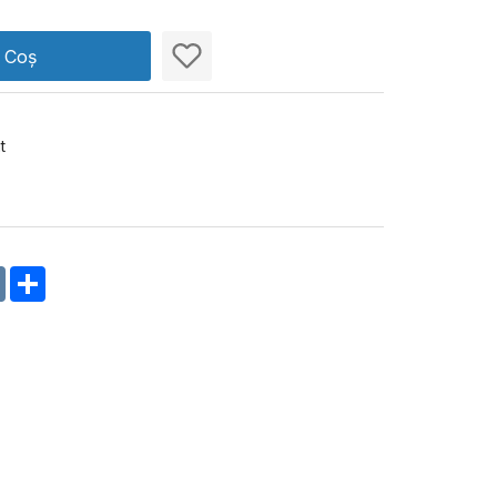
n Coș
t
m
oklassniki
VK
Share