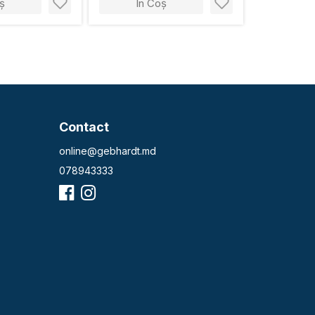
ș
În Coș
Contact
online@gebhardt.md
078943333