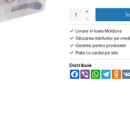
+
Î
-
Livrare in toata Moldova
Vânzarea mărfurilor pe credi
Garantie pentru produsele
Plata cu cardul pe site
Distribuie
Facebook
Viber
WhatsApp
Telegra
Odn