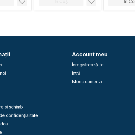
În Coș
În Co
aţii
Account meu
i
Înregistrează-te
noi
Intră
Istoric comenzi
e
re si schimb
 de confidențialitate
adou
e