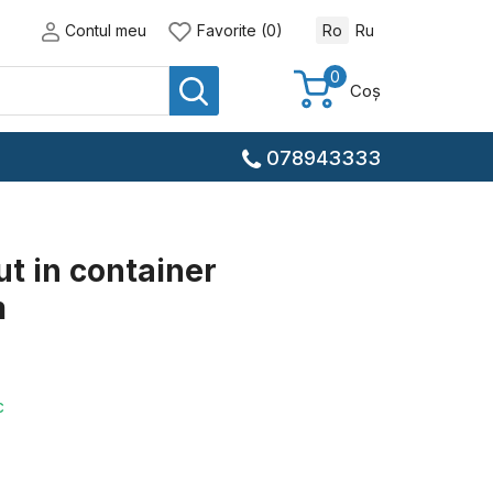
Contul meu
Favorite (0)
Ro
Ru
0
Coș
078943333
ut in container
m
c