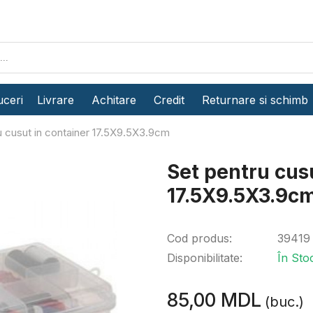
ceri
Livrare
Achitare
Credit
Returnare si schimb
u cusut in container 17.5X9.5X3.9cm
Set pentru cus
17.5X9.5X3.9c
Cod produs:
39419
Disponibilitate:
În Sto
85,00 MDL
(buc.)