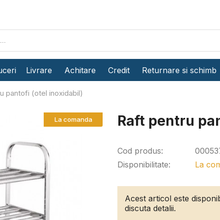
ceri
Livrare
Achitare
Credit
Returnare si schimb
u pantofi (otel inoxidabil)
Raft pentru pan
La comanda
Cod produs:
00053
Disponibilitate:
La co
Acest articol este dispon
discuta detalii.