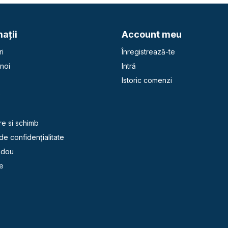
aţii
Account meu
i
Înregistrează-te
noi
Intră
Istoric comenzi
e
re si schimb
 de confidențialitate
adou
e