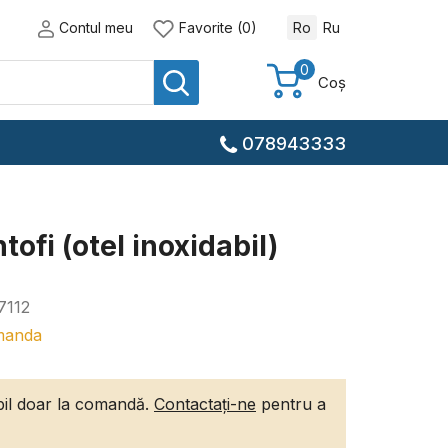
Contul meu
Favorite (0)
Ro
Ru
0
Coș
078943333
tofi (otel inoxidabil)
7112
manda
ibil doar la comandă.
Contactați-ne
pentru a