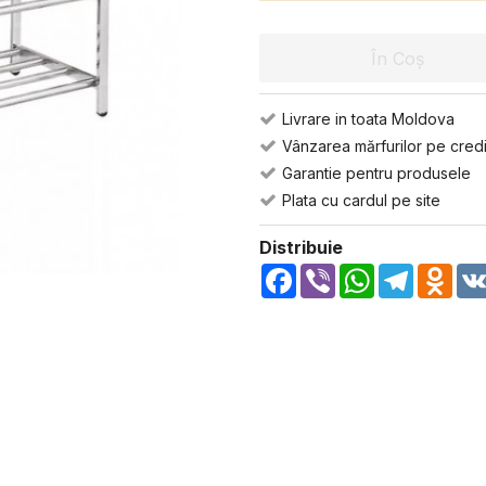
În Coș
Livrare in toata Moldova
Vânzarea mărfurilor pe credi
Garantie pentru produsele
Plata cu cardul pe site
Distribuie
Facebook
Viber
WhatsApp
Telegra
Odn