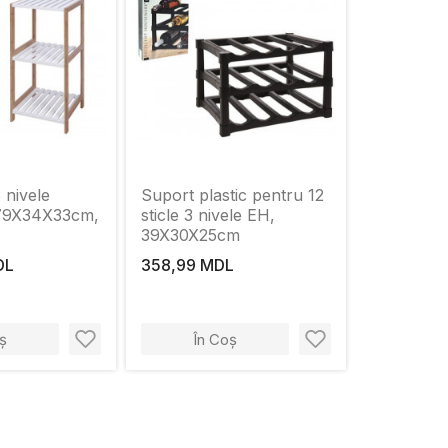
 nivele
Suport plastic pentru 12
79X34X33cm,
sticle 3 nivele EH,
39X30X25cm
DL
358,99 MDL
ș
În Coș