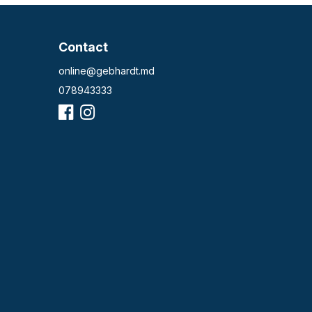
Contact
online@gebhardt.md
078943333