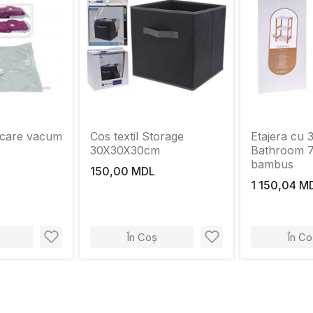
ocare vacum
Cos textil Storage
Etajera cu 3
30X30X30cm
Bathroom 
bambus
150,00 MDL
1 150,04 M
În Coș
În Co