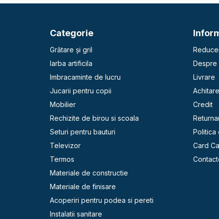
Categorie
Inform
Grătare și gril
Reducer
Iarba artificila
Despre 
Imbracaminte de lucru
Livrare
Jucarii pentru copii
Achitar
Mobilier
Credit
Rechizite de birou si scoala
Returna
Seturi pentru bauturi
Politica
Televizor
Card C
Termos
Contact
Materiale de constructie
Materiale de finisare
Acoperiri pentru podea si pereti
Instalatii sanitare