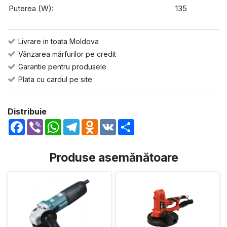
Puterea (W):
135
Livrare in toata Moldova
Vânzarea mărfurilor pe credit
Garantie pentru produsele
Plata cu cardul pe site
Distribuie
Facebook
Viber
WhatsApp
Telegram
Odnoklassniki
VK
Share
Produse asemănătoare