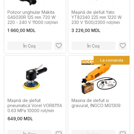
Polizor unghiular Makita
Mașină de șlefuit Yato
GA5030R 125 mm 720 W
YT82340 225 mm 1220 W
220 - 240 V 11000 rot/min
230 V 1500/2300 rot/min
1 660,00 MDL
3 226,00 MDL
În Coș
În Coș
La comanda
Mașină de şlefuit
Masina de slefuit si
pneumatică Vorel VOR81114
gravurat, INGCO MG1309
0.63 MPa 10000 rot/min
649,00 MDL