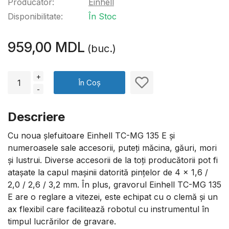
Producător:
Einhell
Disponibilitate:
În Stoc
959,00 MDL
(buc.)
+
În Coș
-
Descriere
Cu noua șlefuitoare Einhell TC-MG 135 E și
numeroasele sale accesorii, puteți măcina, găuri, mori
și lustrui. Diverse accesorii de la toți producătorii pot fi
atașate la capul mașinii datorită pințelor de 4 x 1,6 /
2,0 / 2,6 / 3,2 mm. În plus, gravorul Einhell TC-MG 135
E are o reglare a vitezei, este echipat cu o clemă și un
ax flexibil care facilitează robotul cu instrumentul în
timpul lucrărilor de gravare.