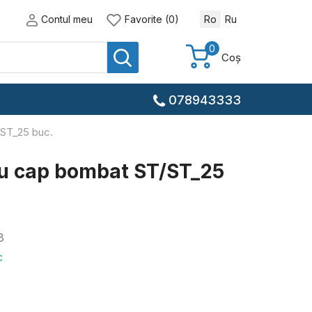
Contul meu
Favorite (0)
Ro
Ru
0
Coș
078943333
/ST_25 buc.
cu cap bombat ST/ST_25
8
c