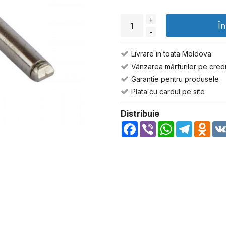
+
Î
-
Livrare in toata Moldova
Vânzarea mărfurilor pe credi
Garantie pentru produsele
Plata cu cardul pe site
Distribuie
Facebook
Viber
WhatsApp
Telegra
Odn