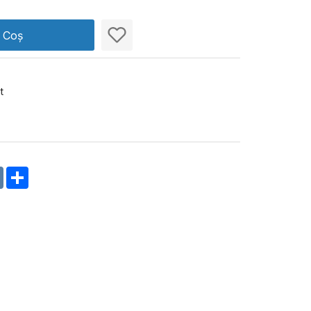
n Coș
t
m
oklassniki
VK
Share