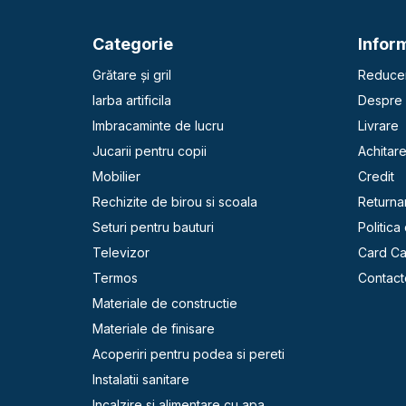
Categorie
Inform
Grătare și gril
Reducer
Iarba artificila
Despre 
Imbracaminte de lucru
Livrare
Jucarii pentru copii
Achitar
Mobilier
Credit
Rechizite de birou si scoala
Returna
Seturi pentru bauturi
Politica
Televizor
Card C
Termos
Contact
Materiale de constructie
Materiale de finisare
Acoperiri pentru podea si pereti
Instalatii sanitare
Incalzire si alimentare cu apa