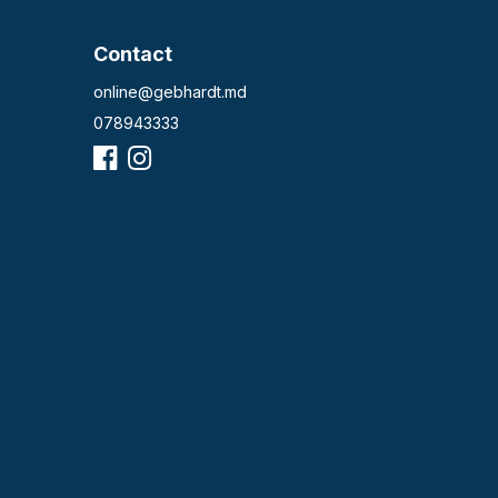
Contact
online@gebhardt.md
078943333