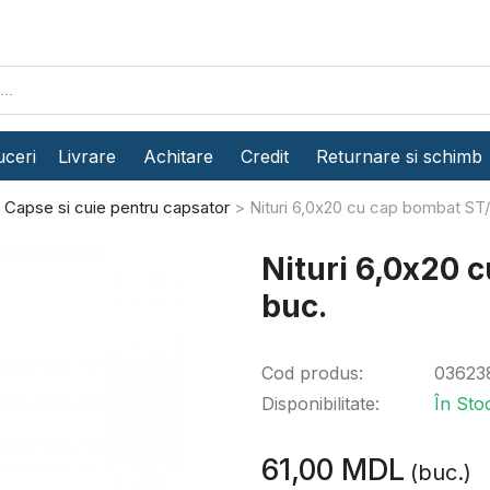
ceri
Livrare
Achitare
Credit
Returnare si schimb
Capse si cuie pentru capsator
Nituri 6,0x20 cu cap bombat ST
Nituri 6,0x20 
buc.
Cod produs:
03623
Disponibilitate:
În Sto
61,00 MDL
(buc.)