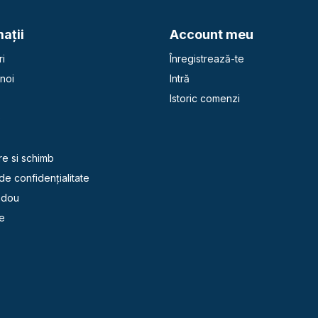
aţii
Account meu
i
Înregistrează-te
noi
Intră
Istoric comenzi
e
re si schimb
 de confidențialitate
adou
e