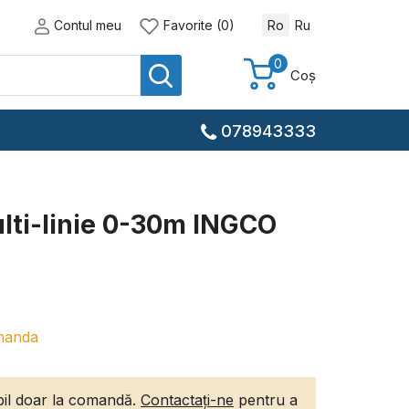
Contul meu
Favorite (0)
Ro
Ru
0
Coș
078943333
ulti-linie 0-30m INGCO
manda
ibil doar la comandă.
Contactați-ne
pentru a