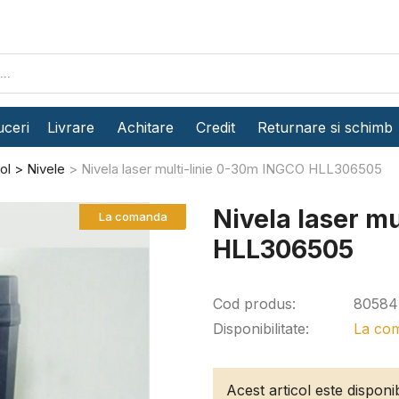
ceri
Livrare
Achitare
Credit
Returnare si schimb
ol
Nivele
Nivela laser multi-linie 0-30m INGCO HLL306505
Nivela laser m
La comanda
HLL306505
Cod produs:
80584
Disponibilitate:
La co
Acest articol este dispon