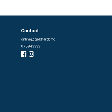
Contact
online@gebhardt.md
078943333