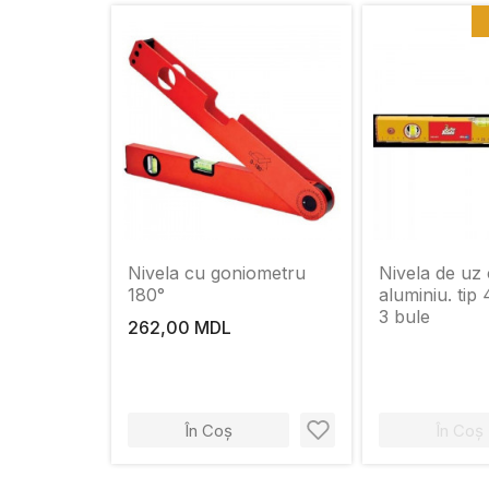
Nivela cu goniometru
Nivela de uz 
180°
aluminiu. tip
3 bule
262,00 MDL
În Coș
În Coș