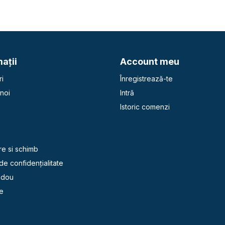
aţii
Account meu
i
Înregistrează-te
noi
Intră
Istoric comenzi
e
re si schimb
 de confidențialitate
adou
e