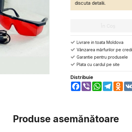
discuta detalii.
În Coș
Livrare in toata Moldova
Vânzarea mărfurilor pe credi
Garantie pentru produsele
Plata cu cardul pe site
Distribuie
Facebook
Viber
WhatsApp
Telegra
Odn
Produse asemănătoare