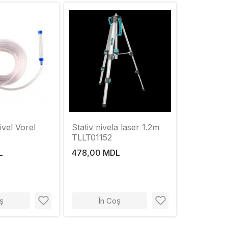
ivel Vorel
Stativ nivela laser 1.2m
TLLT01152
L
478,00 MDL
ș
În Coș