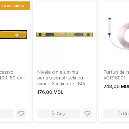
La comanda
casnic.
Nivela din aluminiu
Furtun de n
 400. 60 cm.
pentru constructii cu
VOR16001
miner. 3 indicatori. 80cm
248,00 MD
MPN
176,00 MDL
În Coș
În Co