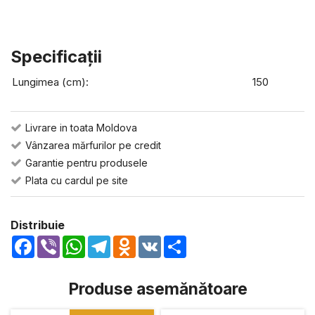
Specificaţii
Lungimea (cm):
150
Livrare in toata Moldova
Vânzarea mărfurilor pe credit
Garantie pentru produsele
Plata cu cardul pe site
Distribuie
Facebook
Viber
WhatsApp
Telegram
Odnoklassniki
VK
Share
Produse asemănătoare