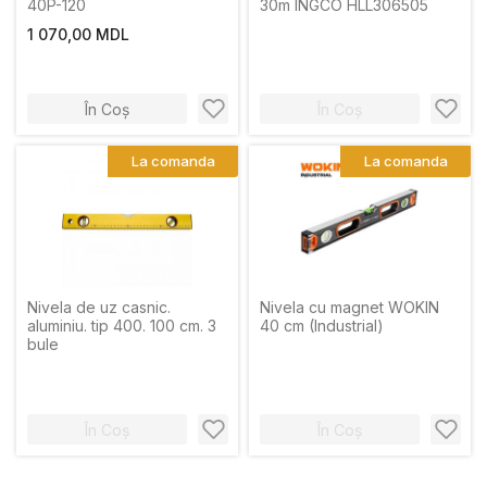
40P-120
30m INGCO HLL306505
1 070,00 MDL
În Coș
În Coș
La comanda
La comanda
Nivela de uz casnic.
Nivela cu magnet WOKIN
aluminiu. tip 400. 100 cm. 3
40 cm (Industrial)
bule
În Coș
În Coș