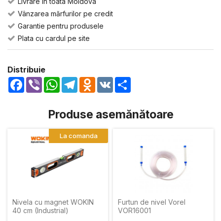
Livrare in toata Moldova
Vânzarea mărfurilor pe credit
Garantie pentru produsele
Plata cu cardul pe site
Distribuie
Facebook
Viber
WhatsApp
Telegram
Odnoklassniki
VK
Share
Produse asemănătoare
La comanda
Nivela cu magnet WOKIN
Furtun de nivel Vorel
40 cm (Industrial)
VOR16001