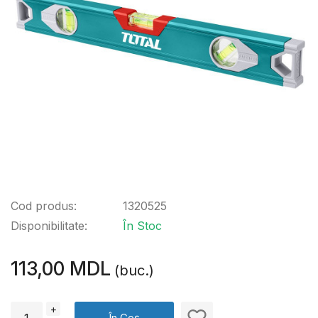
Cod produs:
1320525
Disponibilitate:
În Stoc
113,00 MDL
(buc.)
+
În Coș