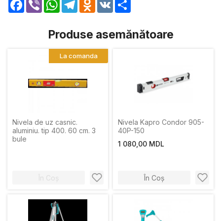
Facebook
Viber
WhatsApp
Telegram
Odnoklassniki
VK
Share
Produse asemănătoare
La comanda
Nivela de uz casnic.
Nivela Kapro Condor 905-
aluminiu. tip 400. 60 cm. 3
40P-150
bule
1 080,00 MDL
În Coș
În Coș