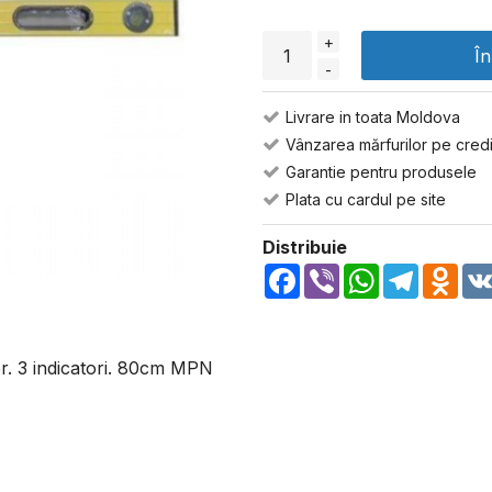
+
Î
-
Livrare in toata Moldova
Vânzarea mărfurilor pe credi
Garantie pentru produsele
Plata cu cardul pe site
Distribuie
Facebook
Viber
WhatsApp
Telegra
Odn
er. 3 indicatori. 80cm MPN