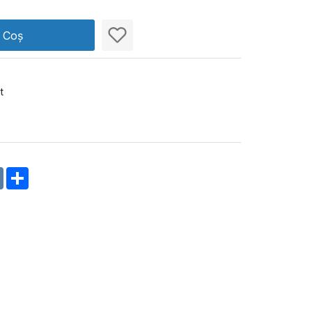
n Coș
t
m
oklassniki
VK
Share