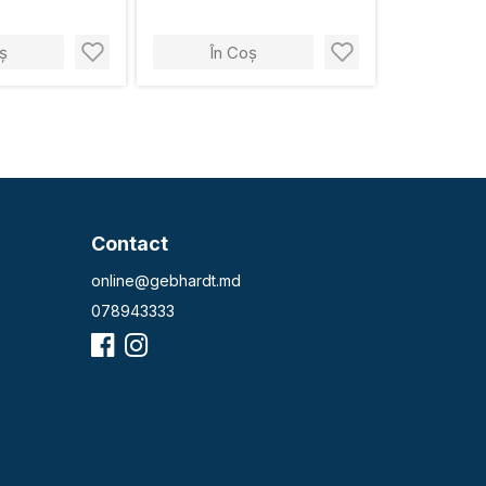
ș
În Coș
Contact
online@gebhardt.md
078943333