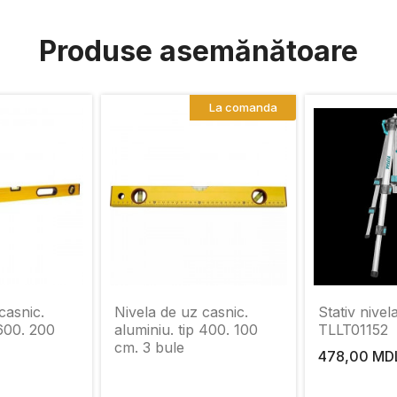
Produse asemănătoare
La comanda
casnic.
Nivela de uz casnic.
Stativ nivel
 600. 200
aluminiu. tip 400. 100
TLLT01152
cm. 3 bule
478,00 MD