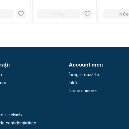
În Coș
În Co
aţii
Account meu
i
Înregistrează-te
noi
Intră
Istoric comenzi
e
re si schimb
 de confidențialitate