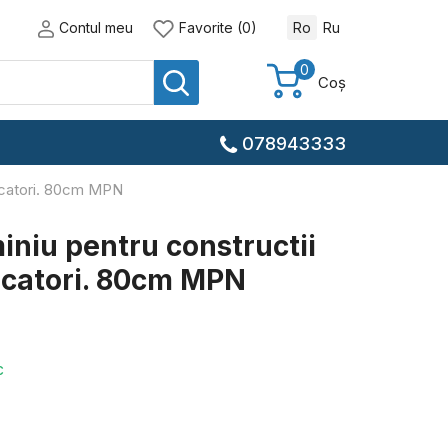
Contul meu
Favorite (0)
Ro
Ru
0
Coș
078943333
ndicatori. 80cm MPN
iniu pentru constructii
dicatori. 80cm MPN
c