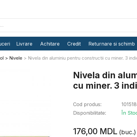
ceri
Livrare
Achitare
Credit
Returnare si schimb
ol
Nivele
Nivela din aluminiu pentru constructii cu miner. 3 i
Nivela din alum
cu miner. 3 in
Cod produs:
101518
Disponibilitate:
În Sto
176,00 MDL
(buc.)