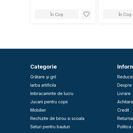
În Coș
În Coș
Categorie
Inform
Grătare și gril
Reducer
Iarba artificila
Despre 
Imbracaminte de lucru
Livrare
Jucarii pentru copii
Achitar
Mobilier
Credit
Rechizite de birou si scoala
Returna
Seturi pentru bauturi
Politica