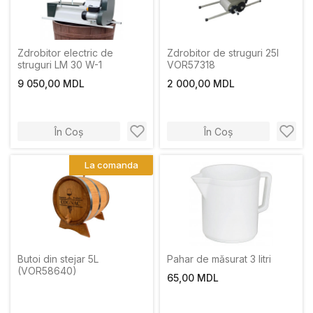
Zdrobitor electric de
Zdrobitor de struguri 25l
struguri LM 30 W-1
VOR57318
9 050,00 MDL
2 000,00 MDL
În Coș
În Coș
La comanda
Butoi din stejar 5L
Pahar de măsurat 3 litri
(VOR58640)
65,00 MDL