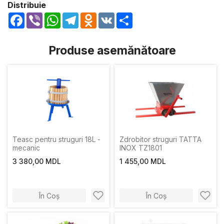
Distribuie
Facebook
Viber
WhatsApp
Telegram
Odnoklassniki
VK
Share
Produse asemănătoare
Teasc pentru struguri 18L -
Zdrobitor struguri TATTA
mecanic
INOX TZ1801
3 380,00 MDL
1 455,00 MDL
În Coș
În Coș