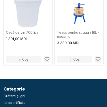
Cadă de vin 700 litri
Teasc pentru struguri 18L -
mecanic
1 391,00 MDL
3 380,00 MDL
În Coș
În Coș
Categorie
Grătare și gril
Iarba artificila