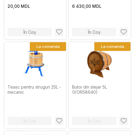
20,00 MDL
6 430,00 MDL
În Coș
În Coș
La comanda
La comanda
Teasc pentru struguri 25L -
Butoi din stejar 5L
mecanic
(VOR58640)
În Coș
În Coș