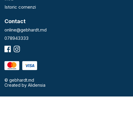
Istoric comenzi
Contact
online@gebhardt.md
078943333
© gebhardt.md
Created by
Alidensia