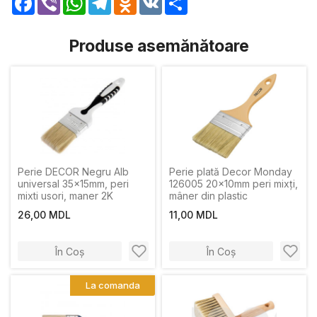
Produse asemănătoare
Perie DECOR Negru Alb
Perie plată Decor Monday
universal 35x15mm, peri
126005 20x10mm peri mixți,
mixti usori, maner 2K
mâner din plastic
26,00 MDL
11,00 MDL
În Coș
În Coș
La comanda