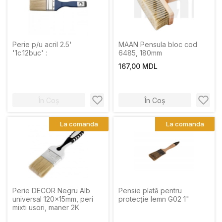
Perie p/u acril 2.5'
MAAN Pensula bloc cod
'1c.12buc' :
6485, 180mm
167,00 MDL
În Coș
În Coș
La comanda
La comanda
Perie DECOR Negru Alb
Pensie plată pentru
universal 120x15mm, peri
protecție lemn G02 1"
mixti usori, maner 2K