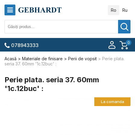
Ro
Ru
0
078943333
Acasă
Materiale de finisare
Perii de vopsit
Perie plata.
seria 37. 60mm '1c.12buc' :
Perie plata. seria 37. 60mm
'1c.12buc' :
La comanda