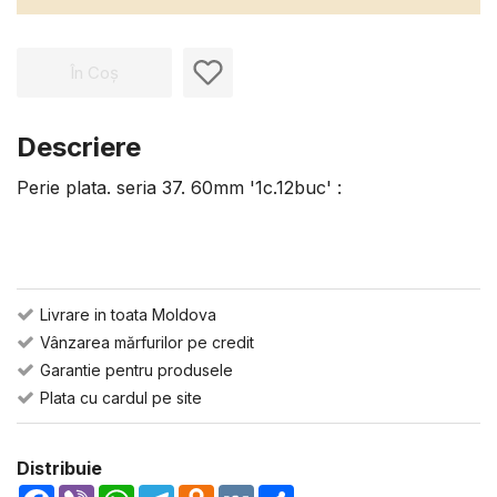
În Coș
Descriere
Perie plata. seria 37. 60mm '1c.12buc' :
Livrare in toata Moldova
Vânzarea mărfurilor pe credit
Garantie pentru produsele
Plata cu cardul pe site
Distribuie
Facebook
Viber
WhatsApp
Telegram
Odnoklassniki
VK
Share