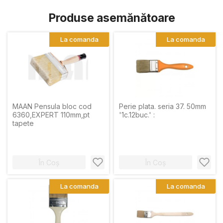
Produse asemănătoare
La comanda
La comanda
MAAN Pensula bloc cod
Perie plata. seria 37. 50mm
6360,EXPERT 110mm,pt
'1c.12buc.' :
tapete
În Coș
În Coș
La comanda
La comanda