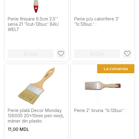
Perie finisare 6.5cm 2.5''
Perie p/u calorifere 3'
seria 21 '1cut-12buc' BAU
'1c.12buc.' :
WELT
În Coș
În Coș
La comanda
Perie plată Decor Monday
Perie 2' bruna '1c.12buc' :
126005 20x10mm peri mixți,
mâner din plastic
11,00 MDL