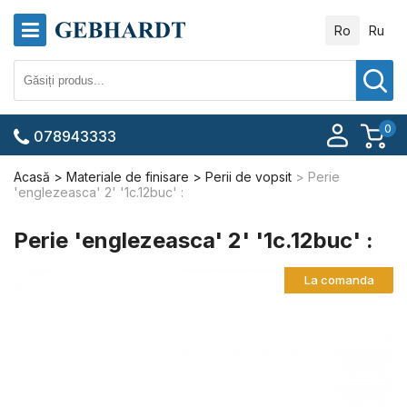
Ro
Ru
0
078943333
Acasă
Materiale de finisare
Perii de vopsit
Perie
'englezeasca' 2' '1c.12buc' :
Perie 'englezeasca' 2' '1c.12buc' :
La comanda