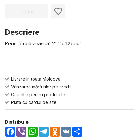
În Coș
Descriere
Perie 'englezeasca' 2' '1c.12buc' :
Livrare in toata Moldova
Vânzarea mărfurilor pe credit
Garantie pentru produsele
Plata cu cardul pe site
Distribuie
Facebook
Viber
WhatsApp
Telegram
Odnoklassniki
VK
Share