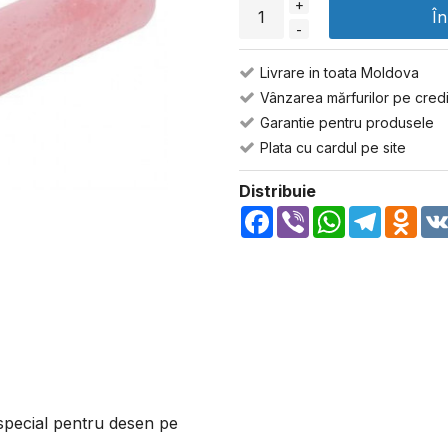
+
Î
-
Livrare in toata Moldova
Vânzarea mărfurilor pe credi
Garantie pentru produsele
Plata cu cardul pe site
Distribuie
Facebook
Viber
WhatsApp
Telegra
Odn
special pentru desen pe