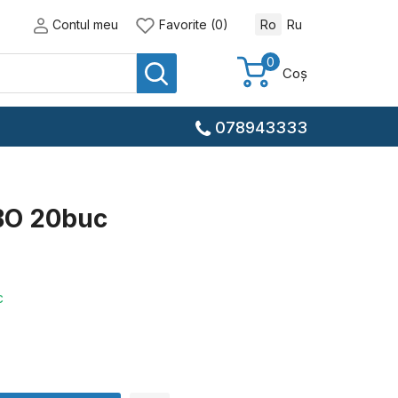
Contul meu
Favorite (0)
Ro
Ru
0
Coș
078943333
BO 20buc
c