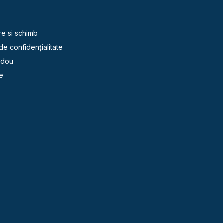
e
re si schimb
 de confidențialitate
adou
e