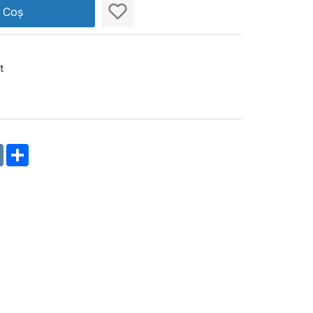
n Coș
t
m
oklassniki
VK
Share