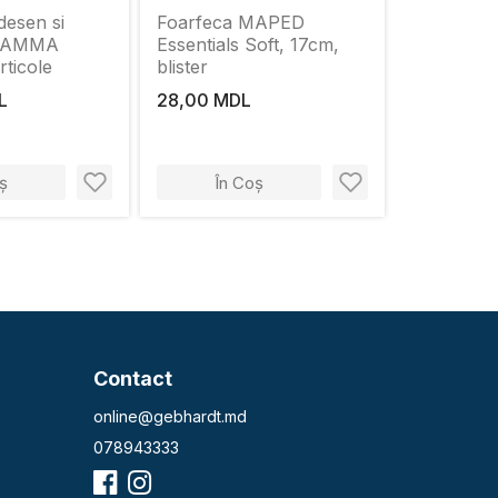
desen si
Foarfeca MAPED
 GAMMA
Essentials Soft, 17cm,
rticole
blister
L
28,00 MDL
ș
În Coș
Contact
online@gebhardt.md
078943333