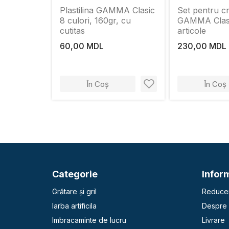
Plastilina GAMMA Clasic
Set pentru cr
8 culori, 160gr, cu
GAMMA Clasi
cutitas
articole
60,00 MDL
230,00 MDL
În Coș
În Coș
Categorie
Inform
Grătare și gril
Reducer
Iarba artificila
Despre 
Imbracaminte de lucru
Livrare