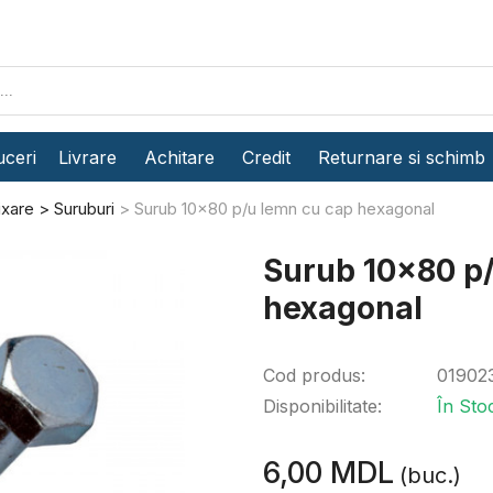
ceri
Livrare
Achitare
Credit
Returnare si schimb
ixare
Suruburi
Surub 10x80 p/u lemn cu cap hexagonal
Surub 10x80 p
hexagonal
Cod produs:
01902
Disponibilitate:
În Sto
6,00 MDL
(buc.)