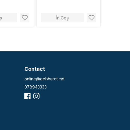
ș
În Coș
Contact
online@gebhardt.md
078943333