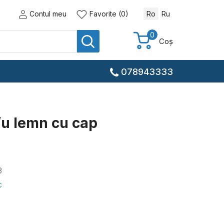
Contul meu
Favorite (0)
Ro
Ru
0
Coș
078943333
/u lemn cu cap
3
c