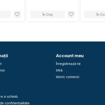
În Coș
În Co
aţii
Account meu
i
Înregistrează-te
noi
Intră
Istoric comenzi
e
re si schimb
 de confidențialitate