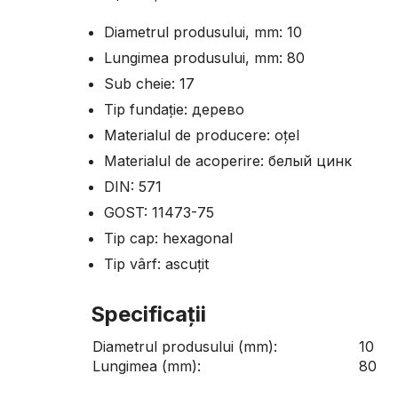
Diametrul produsului, mm: 10
Lungimea produsului, mm: 80
Sub cheiе: 17
Tip fundație: дерево
Materialul de producere: оțel
Materialul de acoperire: белый цинк
DIN: 571
GOST: 11473-75
Tip cap: hexagonal
Tip vârf: ascuțit
Specificaţii
Diametrul produsului (mm):
10
Lungimea (mm):
80