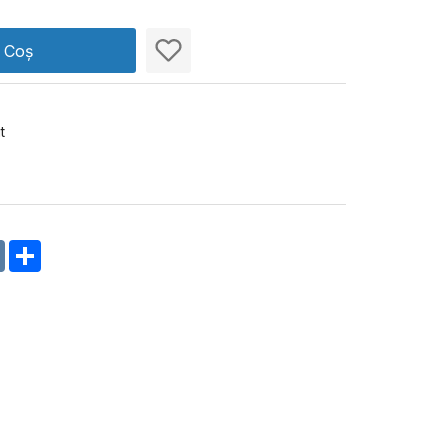
n Coș
t
m
oklassniki
VK
Share