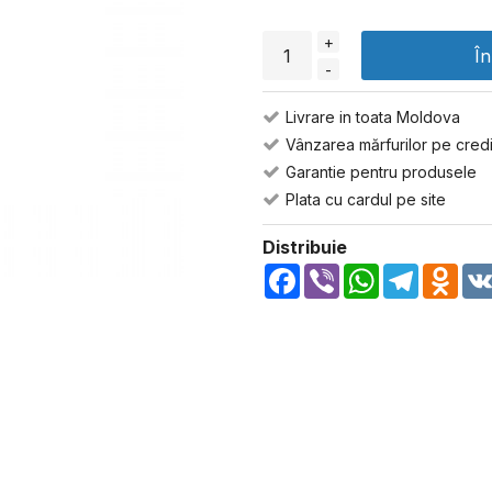
+
Î
-
Livrare in toata Moldova
Vânzarea mărfurilor pe credi
Garantie pentru produsele
Plata cu cardul pe site
Distribuie
Facebook
Viber
WhatsApp
Telegra
Odn