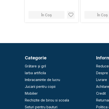
În Coș
În Coș
Categorie
Inform
Grătare și gril
Reducer
Iarba artificila
Despre 
Imbracaminte de lucru
Livrare
Jucarii pentru copii
Achitar
Mobilier
Credit
Rechizite de birou si scoala
Returna
Seturi pentru bauturi
Politica