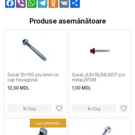
Facebook
Viber
WhatsApp
Telegram
Odnoklassniki
VK
Share
Produse asemănătoare
Surub 10x120 p/u lemn cu
Surub_4,8x19_RAL8017 p/u
cap hexagonal
metal_EPDM
12,00 MDL
1,00 MDL
În Coș
În Coș
La comanda