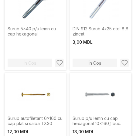
Surub 5x40 p/u lemn cu
DIN 912 Surub 4х25 otel 8,8
cap hexagonal
zincat
3,00 MDL
În Coș
În Coș
Surub autofiletant 6x160 cu
Surub p/u lemn cu cap
cap plat si saiba TX30
hexagonal 10x160_1 buc.
12,00 MDL
13,00 MDL