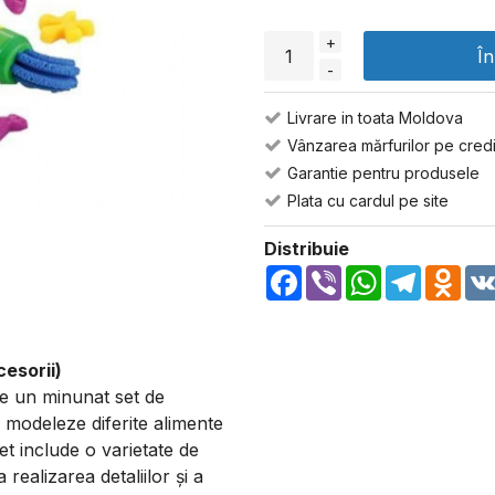
+
Î
-
Livrare in toata Moldova
Vânzarea mărfurilor pe credi
Garantie pentru produsele
Plata cu cardul pe site
Distribuie
Facebook
Viber
WhatsApp
Telegra
Odn
esorii)
e un minunat set de
ă modeleze diferite alimente
et include o varietate de
realizarea detaliilor și a