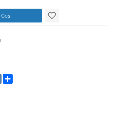
n Coș
t
m
oklassniki
VK
Share