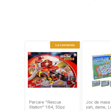
La comanda
Parcare "Rescue
Joc de masa
Station" 1:64, 50pz
sah, dame, L