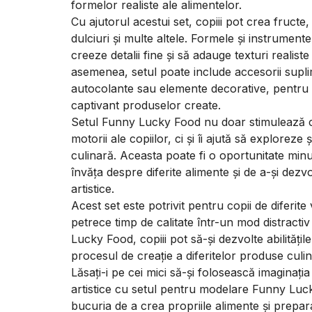
formelor realiste ale alimentelor.
Cu ajutorul acestui set, copiii pot crea fructe,
dulciuri și multe altele. Formele și instrumente
creeze detalii fine și să adauge texturi realist
asemenea, setul poate include accesorii supli
autocolante sau elemente decorative, pentru 
captivant produselor create.
Setul Funny Lucky Food nu doar stimulează crea
motorii ale copiilor, ci și îi ajută să exploreze
culinară. Aceasta poate fi o oportunitate min
învăța despre diferite alimente și de a-și dezvolt
artistice.
Acest set este potrivit pentru copii de diferite
petrece timp de calitate într-un mod distracti
Lucky Food, copiii pot să-și dezvolte abilitățil
procesul de creație a diferitelor produse culina
Lăsați-i pe cei mici să-și folosească imaginația ș
artistice cu setul pentru modelare Funny Luc
bucuria de a crea propriile alimente și preparat