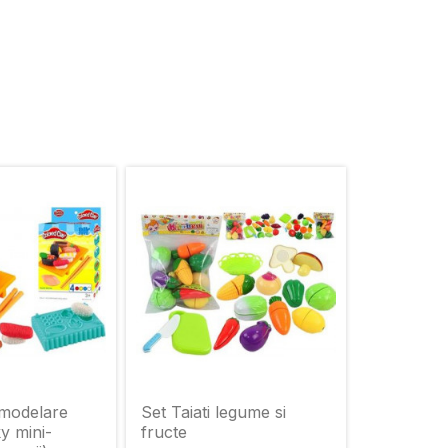
 modelare
Set Taiati legume si
y mini-
fructe