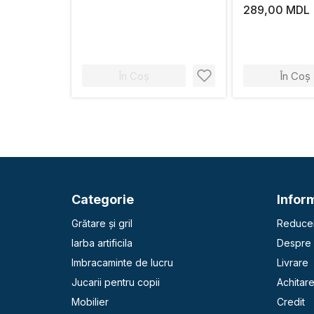
289,00 MDL
În Coș
În Coș
Categorie
Inform
Grătare și gril
Reducer
Iarba artificila
Despre 
Imbracaminte de lucru
Livrare
Jucarii pentru copii
Achitar
Mobilier
Credit