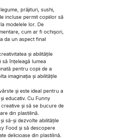
 legume, prăjituri, sushi,
le incluse permit copiilor să
e la modelele lor. De
mentare, cum ar fi ochișori,
a da un aspect final
tivitatea și abilitățile
 și să înțeleagă lumea
unată pentru copii de a
a imaginația și abilitățile
 vârste și este ideal pentru a
v și educativ. Cu Funny
e creative și să se bucure de
re din plastilină.
i să-și dezvolte abilitățile
ky Food și să descopere
e delicioase din plastilină.