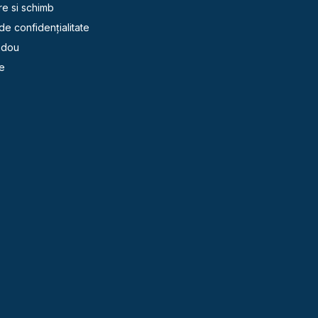
re si schimb
 de confidențialitate
adou
e