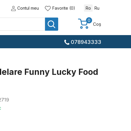
Contul meu
Favorite (0)
Ro
Ru
0
Coș
078943333
delare Funny Lucky Food
2719
c