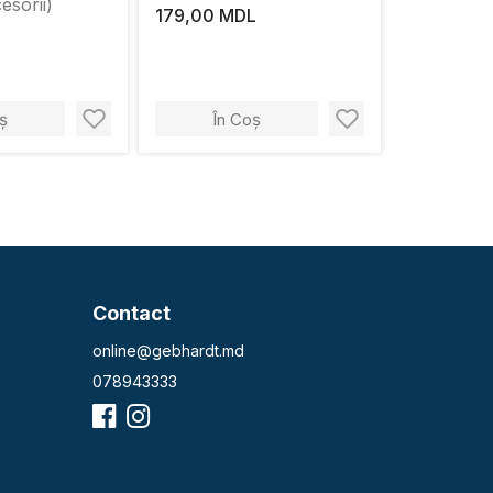
sorii)
179,00 MDL
ș
În Coș
Contact
online@gebhardt.md
078943333