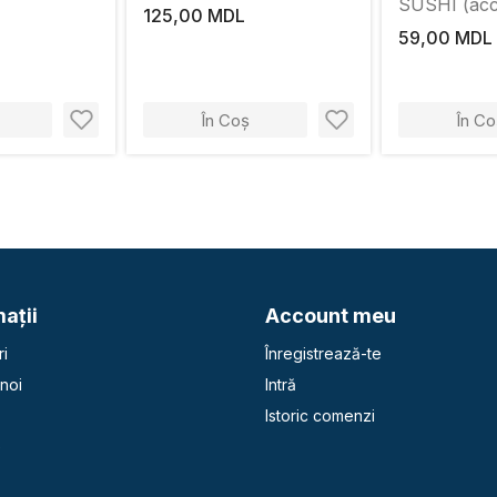
SUSHI (acce
125,00 MDL
59,00 MDL
În Coș
În Co
aţii
Account meu
i
Înregistrează-te
noi
Intră
Istoric comenzi
e