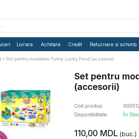
ceri
Livrare
Achitare
Credit
Returnare si schimb
i
Set pentru modelare Funny Lucky Food (accesorii)
Set pentru mo
(accesorii)
Cod produs:
00051
Disponibilitate:
În Sto
110,00 MDL
(buc.)