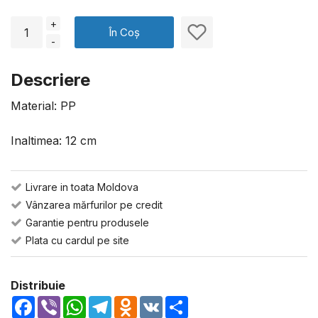
+
În Coș
-
Descriere
Material: PP
Inaltimea: 12 cm
Livrare in toata Moldova
Vânzarea mărfurilor pe credit
Garantie pentru produsele
Plata cu cardul pe site
Distribuie
Facebook
Viber
WhatsApp
Telegram
Odnoklassniki
VK
Share