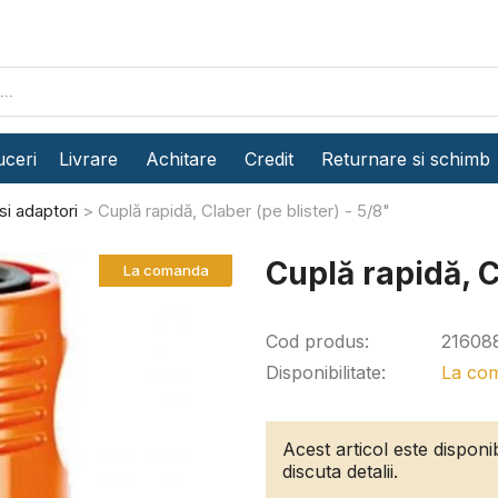
ceri
Livrare
Achitare
Credit
Returnare si schimb
si adaptori
Cuplă rapidă, Claber (pe blister) - 5/8"
Cuplă rapidă, C
La comanda
Cod produs:
21608
Disponibilitate:
La co
Acest articol este dispon
discuta detalii.