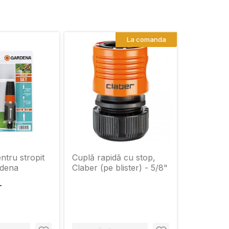
La comanda
ntru stropit
Cuplă rapidă cu stop,
rdena
Claber (pe blister) - 5/8"
L