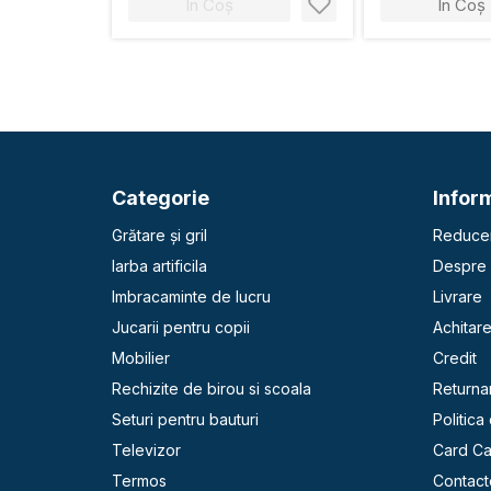
În Coș
În Coș
Categorie
Inform
Grătare și gril
Reducer
Iarba artificila
Despre 
Imbracaminte de lucru
Livrare
Jucarii pentru copii
Achitar
Mobilier
Credit
Rechizite de birou si scoala
Returna
Seturi pentru bauturi
Politica
Televizor
Card C
Termos
Contact