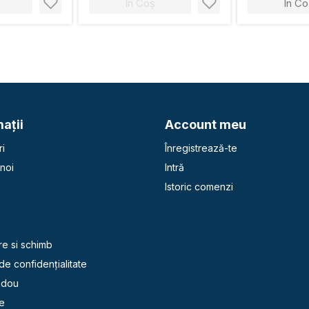
În Coș
În Co
aţii
Account meu
i
Înregistrează-te
noi
Intră
Istoric comenzi
e
re si schimb
 de confidențialitate
adou
e