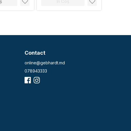
ș
În Coș
Contact
online@gebhardt.md
078943333