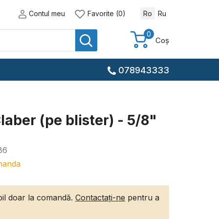
Contul meu
Favorite (0)
Ro
Ru
0
Coș
078943333
laber (pe blister) - 5/8"
86
manda
ibil doar la comandă.
Contactați-ne
pentru a