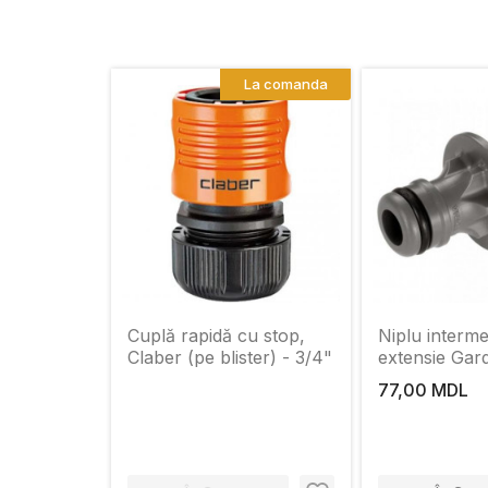
La comanda
Cuplă rapidă cu stop,
Niplu interme
Claber (pe blister) - 3/4"
extensie Gar
77,00 MDL