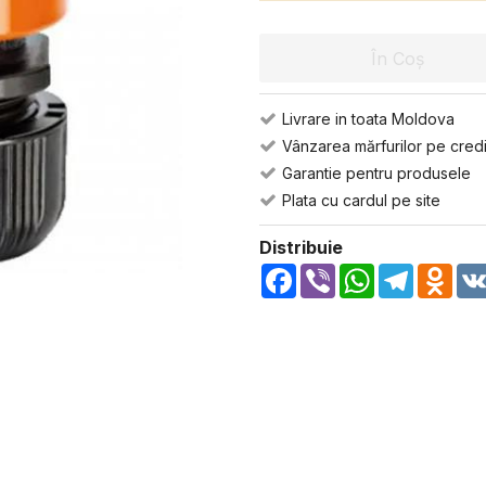
În Coș
Livrare in toata Moldova
Vânzarea mărfurilor pe credi
Garantie pentru produsele
Plata cu cardul pe site
Distribuie
Facebook
Viber
WhatsApp
Telegra
Odn