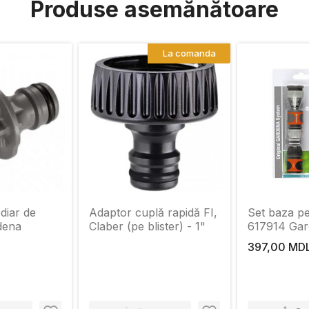
Produse asemănătoare
La comanda
diar de
Adaptor cuplă rapidă FI,
Set baza pe
dena
Claber (pe blister) - 1"
617914 Ga
397,00 MD