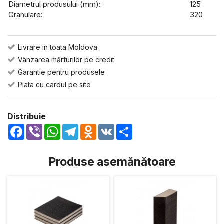
Diametrul produsului (mm):
125
Granulare:
320
Livrare in toata Moldova
Vânzarea mărfurilor pe credit
Garantie pentru produsele
Plata cu cardul pe site
Distribuie
Facebook
Viber
WhatsApp
Telegram
Odnoklassniki
VK
Share
Produse asemănătoare