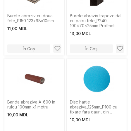
Burete abraziv cu doua
Burete abraziv trapezoidal
fete_Р150 123х98х10mm
cu patru fete_P240
100x70x25mm Profmet
11,00 MDL
13,00 MDL
În Coș
În Coș
Banda abraziva A-600 in
Disc hartie
rulou 100mm х1 metru
abraziva_125mm_P100 cu
fixare fara gauri, din
19,00 MDL
zirconiu
10,00 MDL