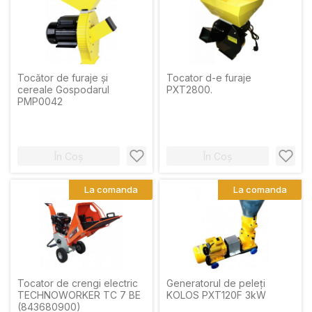
Tocător de furaje și
Tocator d-e furaje
cereale Gospodarul
PXT2800.
PMP0042
În Coș
În Coș
La comanda
La comanda
Tocator de crengi electric
Generatorul de peleți
TECHNOWORKER TC 7 BE
KOLOS PXT120F 3kW
(843680900)