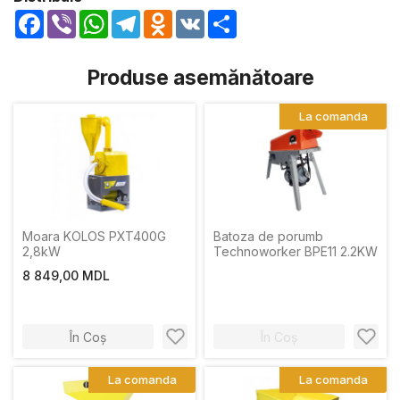
Facebook
Viber
WhatsApp
Telegram
Odnoklassniki
VK
Share
Produse asemănătoare
La comanda
Moara KOLOS PXT400G
Batoza de porumb
2,8kW
Technoworker BPE11 2.2KW
8 849,00 MDL
În Coș
În Coș
La comanda
La comanda