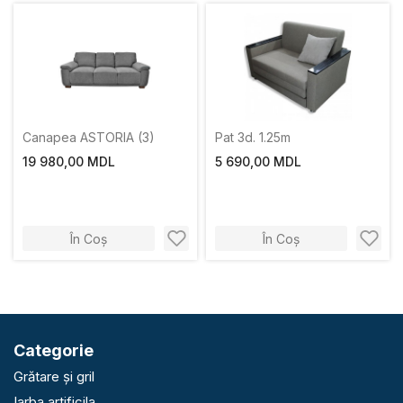
Canapea ASTORIA (3)
Рat 3d. 1.25m
19 980,00 MDL
5 690,00 MDL
În Coș
În Coș
Categorie
Grătare și gril
Iarba artificila