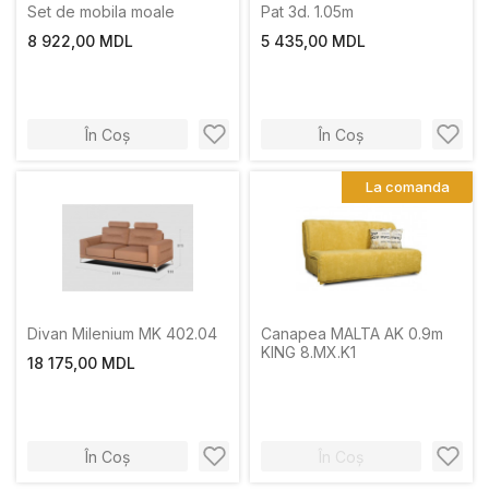
Set de mobila moale
Рat 3d. 1.05m
8 922,00 MDL
5 435,00 MDL
În Coș
În Coș
La comanda
Divan Milenium MK 402.04
Canapea MALTA AK 0.9m
KING 8.MX.K1
18 175,00 MDL
În Coș
În Coș